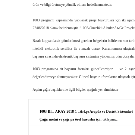
ürün ve bilgi üretmeye yönelik olması hedeflenmektedir.
1003 programı kapsamında yapılacak proje başvuruları için iki aşamal
22/06/2018 olarak belirlenmiştir. “1003-Öncelikli Alanlar Ar-Ge Projeleri
Basılı kopya olarak gönderilmesi gereken belgelerin belirlenen son tar
nitelikli elektronik sertifika ile e-imzalı olarak Kurumumuza ulaştır
başvuru sırasında elektronik başvuru sistemine yüklenmiş olan dosyaları
1003 programına ait başvuru formları güncellenmiştir. 1. ve 2. aşam
değerlendirmeye alınmayacaktır. Güncel başvuru formlarına ulaşmak iç
Açılan çağrı başlıkları ile ilgili bilgiler aşağıda yer almaktadır:
1003-BIT-AKAY-2018-1 Türkçe Arayüz ve Destek Sistemleri
Çağrı metni ve çağrıya özel hususlar için
tıklayınız
.