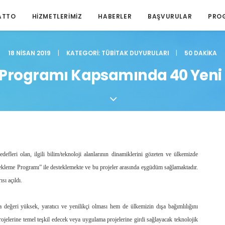
ATTO
HIZMETLERIMIZ
HABERLER
BAŞVURULAR
PRO
18 NISAN 2019
|
KATEGORI:
TÜBITAK DUYURULARI
|
50 DAKIKA
 Programı Kapsamında 40 Yeni Ç
efleri olan, ilgili bilim/teknoloji alanlarının dinamiklerini gözeten ve ülkemizde
tekleme Programı” ile desteklemekte ve bu projeler arasında eşgüdüm sağlamaktadır.
sı açıldı.
eğeri yüksek, yaratıcı ve yenilikçi olması hem de ülkemizin dışa bağımlılığını
ojelerine temel teşkil edecek veya uygulama projelerine girdi sağlayacak teknolojik