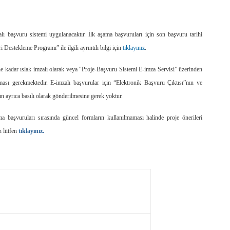
ı başvuru sistemi uygulanacaktır. İlk aşama başvuruları için son başvuru tarihi
 Destekleme Programı” ile ilgili ayrıntılı bilgi için
tıklayınız
.
ihe kadar ıslak imzalı olarak veya “Proje-Başvuru Sistemi E-imza Servisi” üzerinden
ılması gerekmektedir. E-imzalı başvurular için “Elektronik Başvuru Çıktısı”nın ve
n ayrıca basılı olarak gönderilmesine gerek yoktur.
a başvuruları sırasında güncel formların kullanılmaması halinde proje önerileri
in
lütfen
tıklayınız.