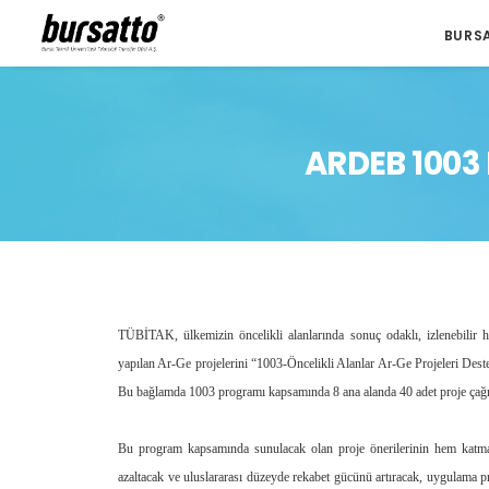
BURS
ARDEB 1003
TÜBİTAK, ülkemizin öncelikli alanlarında sonuç odaklı, izlenebilir hed
yapılan Ar-Ge projelerini “1003-Öncelikli Alanlar Ar-Ge Projeleri Des
Bu bağlamda 1003 programı kapsamında 8 ana alanda 40 adet proje çağrı
Bu program kapsamında sunulacak olan proje önerilerinin hem katma d
azaltacak ve uluslararası düzeyde rekabet gücünü artıracak, uygulama pr