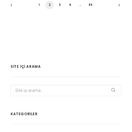
1
2
3
4
…
85
SITE IÇI ARAMA
KATEGORİLER