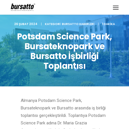
26 ŞUBAT 2024
|
KATEGORI:
BURSATTO HABERLERI
|
1 DAKIKA
Potsdam Science Park,
Bursateknopark ve
Bursatto İşbirliği
Toplantısı
Almanya Potsdam Science Park,
Site içi arama
Bursateknopark ve Bursatto arasında iş birliği
toplantısı gerçekleştirildi. Toplantıya Potsdam
Science Park adına Dr. Maria Grazia