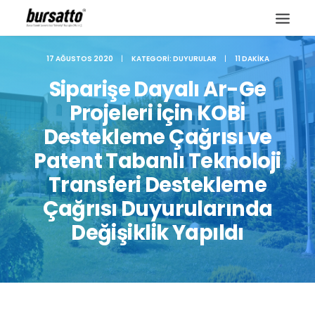
17 AĞUSTOS 2020
|
KATEGORI:
DUYURULAR
|
11 DAKIKA
Siparişe Dayalı Ar-Ge
Projeleri için KOBİ
Destekleme Çağrısı ve
Patent Tabanlı Teknoloji
Transferi Destekleme
Çağrısı Duyurularında
Değişiklik Yapıldı
Site içi arama