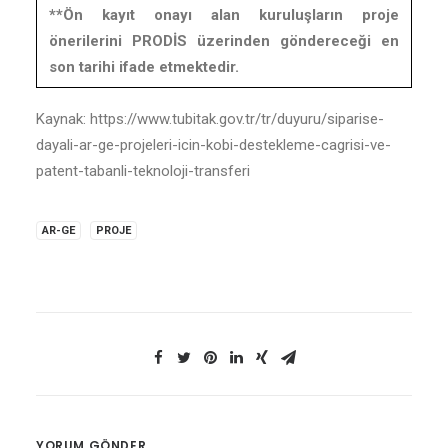
**Ön kayıt onayı alan kuruluşların proje
önerilerini PRODİS üzerinden göndereceği en
son tarihi ifade etmektedir.
Kaynak: https://www.tubitak.gov.tr/tr/duyuru/siparise-
dayali-ar-ge-projeleri-icin-kobi-destekleme-cagrisi-ve-
patent-tabanli-teknoloji-transferi
AR-GE
PROJE
YORUM GÖNDER