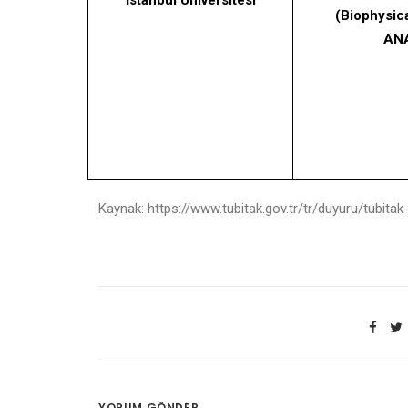
İstanbul Üniversitesi
(Biophysica
AN
Kaynak: https://www.tubitak.gov.tr/tr/duyuru/tubitak
YORUM GÖNDER