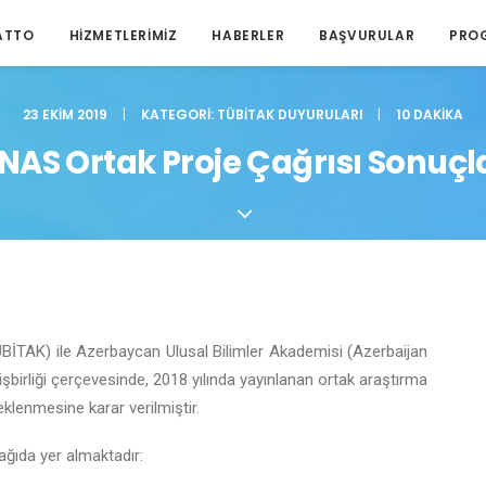
ATTO
HIZMETLERIMIZ
HABERLER
BAŞVURULAR
PRO
23 EKIM 2019
|
KATEGORI:
TÜBITAK DUYURULARI
|
10 DAKIKA
NAS Ortak Proje Çağrısı Sonuçla
ÜBİTAK) ile Azerbaycan Ulusal Bilimler Akademisi (Azerbaijan
irliği çerçevesinde, 2018 yılında yayınlanan ortak araştırma
klenmesine karar verilmiştir.
ağıda yer almaktadır: