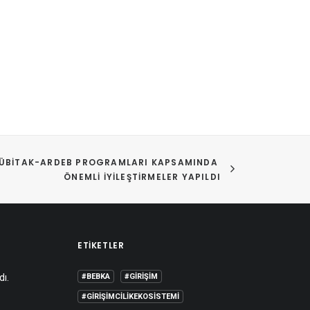
ÜBİTAK-ARDEB PROGRAMLARI KAPSAMINDA 
ÖNEMLI İYILEŞTIRMELER YAPILDI
ETIKETLER
dı.
#BEBKA
#GIRIŞIM
#GIRIŞIMCILIKEKOSISTEMI