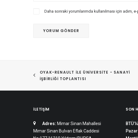
Daha sonraki yorumlarımda kullanılması için adım, e-
OYAK-RENAULT ILE ÜNIVERSITE - SANAYI 
İŞBIRLIĞI TOPLANTISI
İLETIŞIM
SON 
Adres:
Mimar Sinan Mahallesi
BTÜ’lü
Mimar Sinan Bulvarı Eflak Caddesi
Pazar