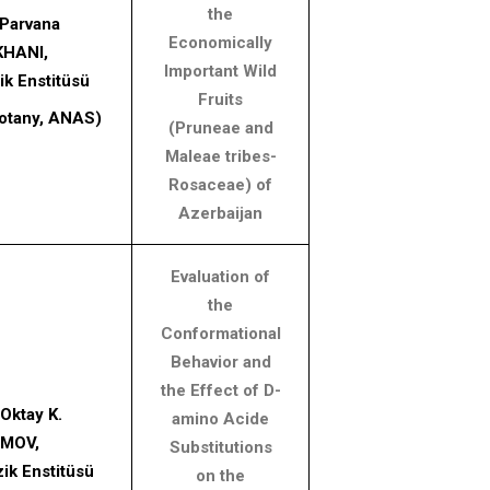
the
 Parvana
Economically
HANI,
Important Wild
k Enstitüsü
Fruits
 Botany, ANAS)
(Pruneae and
Maleae tribes-
Rosaceae) of
Azerbaijan
Evaluation of
the
Conformational
Behavior and
the Effect of D-
 Oktay K.
amino Acide
MOV,
Substitutions
ik Enstitüsü
on the