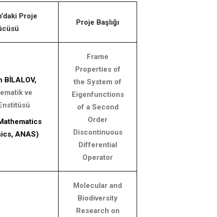
’daki Proje
Proje Başlığı
ücüsü
Frame
Properties of
an BİLALOV,
the System of
ematik ve
Eigenfunctions
Enstitüsü
of a Second
Order
f Mathematics
Discontinuous
ics, ANAS)
Differential
Operator
Molecular and
Biodiversity
Research on