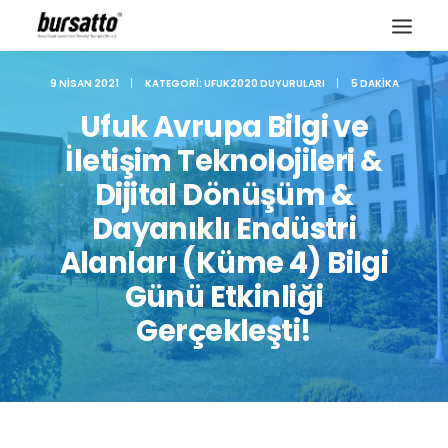
9 NISAN 2021
|
KATEGORI:
UFUK2020 DUYURULARI
|
5 DAKIKA
Ufuk Avrupa Bilgi ve
İletişim Teknolojileri &
Dijital Dönüşüm &
Dayanıklı Endüstri
Alanları (Küme 4) Bilgi
Günü Etkinliği
Gerçekleşti!
Site içi arama