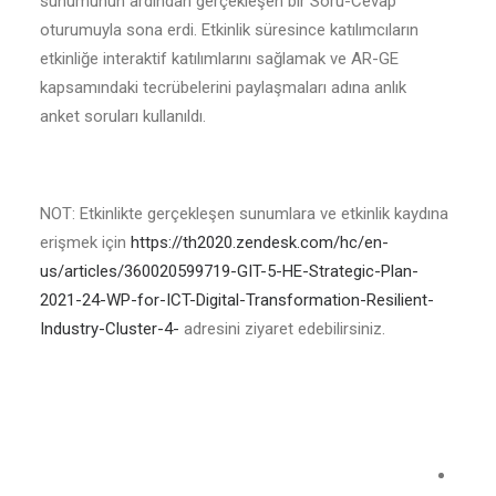
sunumunun ardından gerçekleşen bir Soru-Cevap
oturumuyla sona erdi. Etkinlik süresince katılımcıların
etkinliğe interaktif katılımlarını sağlamak ve AR-GE
kapsamındaki tecrübelerini paylaşmaları adına anlık
anket soruları kullanıldı.
NOT: Etkinlikte gerçekleşen sunumlara ve etkinlik kaydına
erişmek için
https://th2020.zendesk.com/hc/en-
us/articles/360020599719-GIT-5-HE-Strategic-Plan-
2021-24-WP-for-ICT-Digital-Transformation-Resilient-
Industry-Cluster-4-
adresini ziyaret edebilirsiniz.