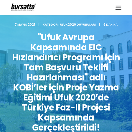
7 MAYIS 2021
|
KATEGORI:
UFUK2020 DUYURULARI
|
6 DAKIKA
"Ufuk Avrupa
Kapsamında EIC
Hızlandırıcı Programı için
Tam Başvuru Teklifi
Hazırlanması" adlı
KOBİ’ler için Proje Yazma
Eğitimi Ufuk 2020’de
Türkiye Faz-II Projesi
Site içi arama
Kapsamında
Gerçekleştirildi!