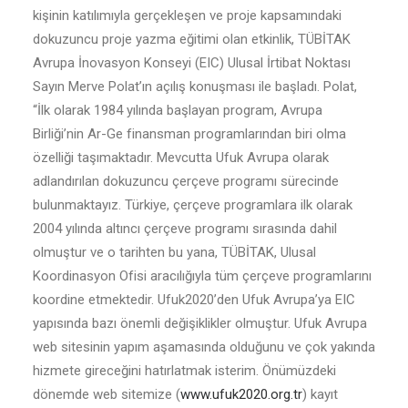
kişinin katılımıyla gerçekleşen ve proje kapsamındaki
dokuzuncu proje yazma eğitimi olan etkinlik, TÜBİTAK
Avrupa İnovasyon Konseyi (EIC) Ulusal İrtibat Noktası
Sayın Merve Polat’ın açılış konuşması ile başladı. Polat,
“İlk olarak 1984 yılında başlayan program, Avrupa
Birliği’nin Ar-Ge finansman programlarından biri olma
özelliği taşımaktadır. Mevcutta Ufuk Avrupa olarak
adlandırılan dokuzuncu çerçeve programı sürecinde
bulunmaktayız. Türkiye, çerçeve programlara ilk olarak
2004 yılında altıncı çerçeve programı sırasında dahil
olmuştur ve o tarihten bu yana, TÜBİTAK, Ulusal
Koordinasyon Ofisi aracılığıyla tüm çerçeve programlarını
koordine etmektedir. Ufuk2020’den Ufuk Avrupa’ya EIC
yapısında bazı önemli değişiklikler olmuştur. Ufuk Avrupa
web sitesinin yapım aşamasında olduğunu ve çok yakında
hizmete gireceğini hatırlatmak isterim. Önümüzdeki
dönemde web sitemize (
www.ufuk2020.org.tr
) kayıt