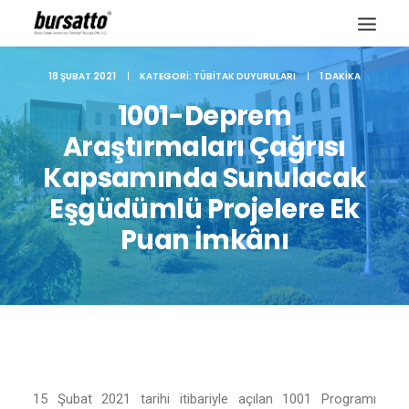
18 ŞUBAT 2021
|
KATEGORI:
TÜBITAK DUYURULARI
|
1 DAKIKA
1001-Deprem
Araştırmaları Çağrısı
Kapsamında Sunulacak
Eşgüdümlü Projelere Ek
Puan İmkânı
Site içi arama
15 Şubat 2021 tarihi itibariyle açılan 1001 Programı