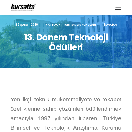
22 ŞUBAT 2018
|
KATEGORI:
TÜBITAK DUYURULARI
|
1 DAKIKA
13. Dönem Teknoloji
Ödülleri
Yenilikçi, teknik mükemmeliyete ve rekabet
özelliklerine sahip çözümleri ödüllendirmek
Site içi arama
amacıyla 1997 yılından itibaren, Türkiye
Bilimsel ve Teknolojik Araştırma Kurumu