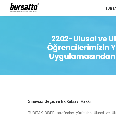
BURS
2202-Ulusal ve Ul
Öğrencilerimizin 
Uygulamasından F
Sınavsız Geçiş ve Ek Katsayı Hakkı:
TÜBİTAK-BİDEB tarafından yürütülen Ulusal ve Ulus