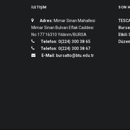
İLETIŞIM
SON 
Adres:
Mimar Sinan Mahallesi
TESCA
Mimar Sinan Bulvarı Eflak Caddesi
Bursat
No:177 16310 Yıldırım/BURSA
Etkili
Telefon:
0(224) 300 38 65
Düzen
Telefon:
0(224) 300 38 67
E-Mail:
bursatto@btu.edu.tr