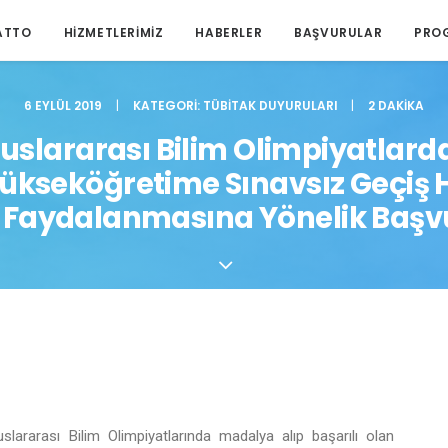
ATTO
HIZMETLERIMIZ
HABERLER
BAŞVURULAR
PRO
6 EYLÜL 2019
|
KATEGORI:
TÜBITAK DUYURULARI
|
2 DAKIKA
uslararası Bilim Olimpiyatlard
Yükseköğretime Sınavsız Geçiş H
aydalanmasına Yönelik Başvu
lararası Bilim Olimpiyatlarında madalya alıp başarılı olan