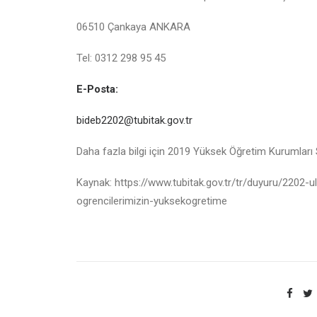
06510 Çankaya ANKARA
Tel: 0312 298 95 45
E-Posta:
bideb2202@tubitak.gov.tr
Daha fazla bilgi için 2019 Yüksek Öğretim Kurumları S
Kaynak: https://www.tubitak.gov.tr/tr/duyuru/2202-ul
ogrencilerimizin-yuksekogretime