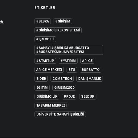
ETIKETLER
dı.
#BEBKA
#GIRIŞIM
#GIRIŞIMCILIKEKOSISTEMI
#IŞMODELI
#SANAYI #IŞBIRLIĞI #BURSATTO
#BURSATEKNIKÜNIVERSITESI
#STARTUP
#YATIRIM
AR-GE
AR-GE MERKEZI
BTÜ
BURSATTO
BİDEB
COMSTECH
DANIŞMANLIK
EĞITIM
GIRIŞIM2020
GIRIŞIMCILIK
PROJE
SEEDUP
TASARIM MERKEZI
ÜNIVERSITE SANAYI İŞBIRLIĞI