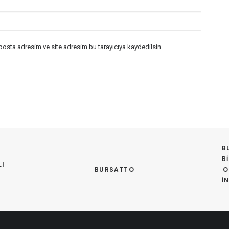
posta adresim ve site adresim bu tarayıcıya kaydedilsin.
B
B
I 
BURSATTO
O
İ