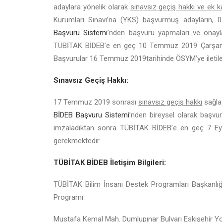
adaylara yönelik olarak
sınavsız geçiş hakkı ve ek k
Kurumları Sınavı’na (YKS) başvurmuş adayların,
Başvuru Sistemi
’nden başvuru yapmaları ve onayla
TÜBİTAK BİDEB’e en geç 10 Temmuz 2019 Çarşamba
Başvurular 16 Temmuz 2019tarihinde ÖSYM’ye iletilec
Sınavsız Geçiş Hakkı:
17 Temmuz 2019 sonrası
sınavsız geçiş hakkı
sağla
BİDEB Başvuru Sistemi
’nden bireysel olarak başvur
imzaladıktan sonra TÜBİTAK BİDEB’e en geç 7 Eyl
gerekmektedir.
TÜBİTAK BİDEB İletişim Bilgileri:
TÜBİTAK Bilim İnsanı Destek Programları Başkanlığı
Programı
Mustafa Kemal Mah. Dumlupınar Bulvarı Eskişehir Y