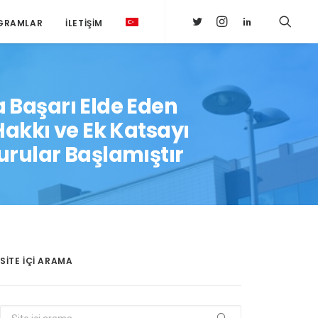
GRAMLAR
İLETIŞIM
a Başarı Elde Eden
akkı ve Ek Katsayı
rular Başlamıştır
SITE IÇI ARAMA