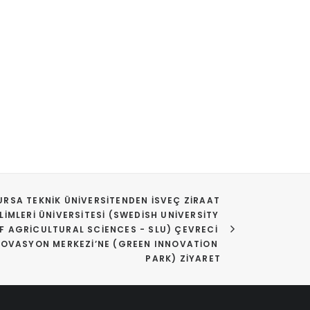
URSA TEKNIK ÜNIVERSITENDEN İSVEÇ ZIRAAT 
ILIMLERI ÜNIVERSITESI (SWEDISH UNIVERSITY 
F AGRICULTURAL SCIENCES - SLU) ÇEVRECI 
NOVASYON MERKEZI’NE (GREEN INNOVATION 
PARK) ZIYARET