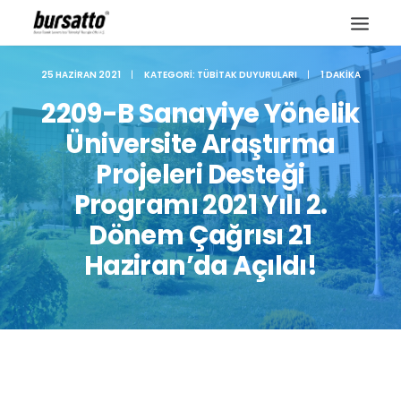
25 HAZIRAN 2021
|
KATEGORI:
TÜBITAK DUYURULARI
|
1 DAKIKA
2209-B Sanayiye Yönelik
Üniversite Araştırma
Projeleri Desteği
Programı 2021 Yılı 2.
Dönem Çağrısı 21
Haziran’da Açıldı!
Site içi arama