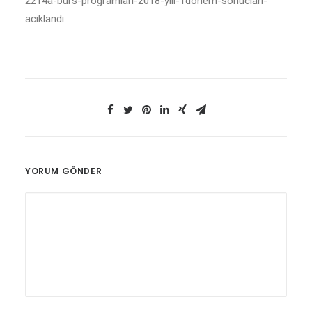
2214a-burs-programlari-2018-yili-1donem-sonuclari-
aciklandi
YORUM GÖNDER