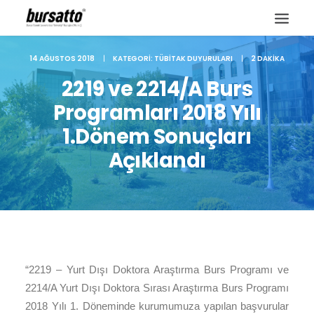
14 AĞUSTOS 2018
|
KATEGORI:
TÜBITAK DUYURULARI
|
2 DAKIKA
2219 ve 2214/A Burs
Programları 2018 Yılı
1.Dönem Sonuçları
Açıklandı
Site içi arama
“2219 – Yurt Dışı Doktora Araştırma Burs Programı ve
2214/A Yurt Dışı Doktora Sırası Araştırma Burs Programı
2018 Yılı 1. Döneminde kurumumuza yapılan başvurular