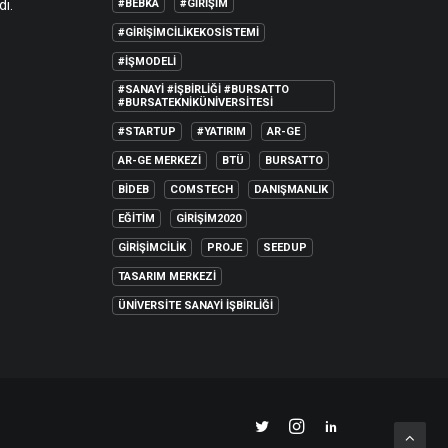
dı.
#BEBKA
#GIRIŞIM
#GIRIŞIMCILIKEKOSISTEMI
#IŞMODELI
#SANAYI #IŞBIRLIĞI #BURSATTO
#BURSATEKNIKÜNIVERSITESI
#STARTUP
#YATIRIM
AR-GE
AR-GE MERKEZI
BTÜ
BURSATTO
BİDEB
COMSTECH
DANIŞMANLIK
EĞITIM
GIRIŞIM2020
GIRIŞIMCILIK
PROJE
SEEDUP
TASARIM MERKEZI
ÜNIVERSITE SANAYI İŞBIRLIĞI