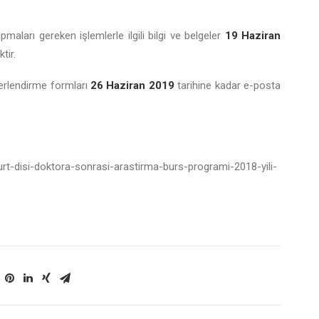
maları gereken işlemlerle ilgili bilgi ve belgeler
19 Haziran
tir.
erlendirme formları
26 Haziran 2019
tarihine kadar e-posta
urt-disi-doktora-sonrasi-arastirma-burs-programi-2018-yili-