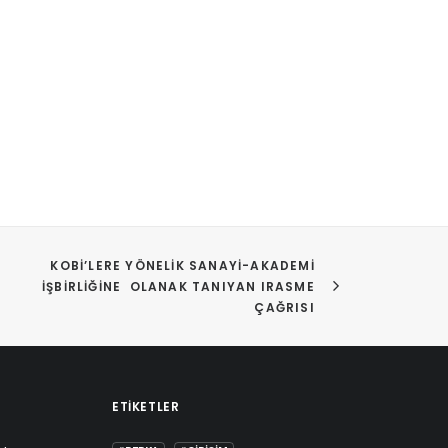
KOBİ’LERE YÖNELIK SANAYI-AKADEMI 
İŞBIRLIĞINE  OLANAK TANIYAN IRASME 
ÇAĞRISI 
ETIKETLER