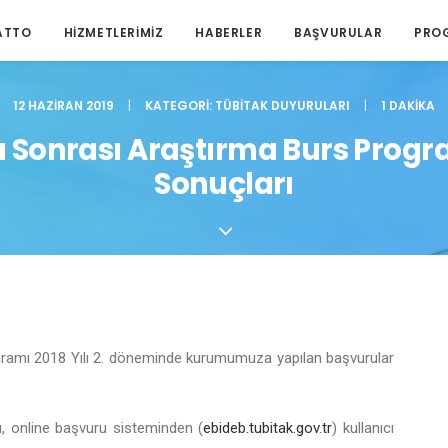
ATTO
HIZMETLERIMIZ
HABERLER
BAŞVURULAR
PRO
12 HAZIRAN 2019
|
KATEGORI:
TÜBITAK DUYURULARI
|
1 DAKIKA
ra Sonrası Araştırma Burs Progra
Sonuçları
gramı 2018 Yılı 2. döneminde kurumumuza yapılan başvurular
cu, online başvuru sisteminden (
ebideb.tubitak.gov.tr
) kullanıcı