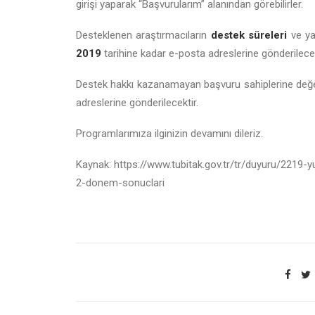
girişi yaparak “Başvurularım” alanından görebilirler.
Desteklenen araştırmacıların
destek süreleri
ve yap
2019
tarihine kadar e-posta adreslerine gönderilecek
Destek hakkı kazanamayan başvuru sahiplerine değ
adreslerine gönderilecektir.
Programlarımıza ilginizin devamını dileriz.
Kaynak: https://www.tubitak.gov.tr/tr/duyuru/2219-y
2-donem-sonuclari