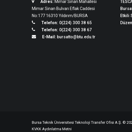
Adres:
Mimar Sinan Mahallesi
TESCA
Mimar Sinan Bulvarı Eflak Caddesi
Bursat
No:177 16310 Yıldırım/BURSA
Etkili
Telefon:
0(224) 300 38 65
Düzen
Telefon:
0(224) 300 38 67
E-Mail:
bursatto@btu.edu.tr
Bursa Teknik Üniversitesi Teknoloji Transfer Ofisi A.Ş. © 202
KVKK Aydınlatma Metni