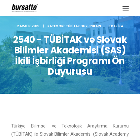
2 ARALIK 2019
|
KATEGORI:
TÜBITAK DUYURULARI
|
1 DAKIKA
2540 - TÜBİTAK ve Slovak
Bilimler Akademisi (SAS)
İkili İşbirliği Programı Ön
Duyurusu
Site içi arama
Türkiye Bilimsel ve Teknolojik Araştırma Kurumu
(TÜBİTAK) ile Slovak Bilimler Akademisi (Slovak Academy