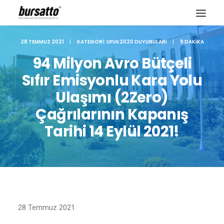
28 TEMMUZ 2021
|
KATEGORI:
UFUK2020 DUYURULARI
|
9 DAKIKA
94 Milyon Avro Bütçeli
Sıfır Emisyonlu Kara Yolu
Ulaşımı (2Zero)
Çağrılarının Kapanış
Tarihi 14 Eylül 2021!
Site içi arama
28 Temmuz 2021