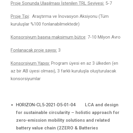
Proje Sonunda Ulaşılması İstenilen TRL Seviyesi:
5-7
Proje Tipi
: Araştırma ve İnovasyon Aksiyonu (Tüm
kuruluşlar %100 fonlanabilmektedir)
Konsorsiyum başına maksimum bütçe
: 7-10 Milyon Avro
Fonlanacak proje sayısı:
3
Konsorsiyum Yapısı:
Program üyesi en az 3 ülkeden (en
az bir AB üyesi olması), 3 farklı kuruluşla oluşturulacak
konsorsiyumlar
HORIZON-CL5-2021-D5-01-04
LCA and design
for sustainable circularity – holistic approach for
zero-emission mobility solutions and related
battery value chain (2ZERO & Batteries