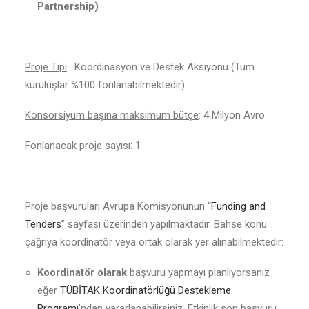
Partnership)
Proje Tipi
: Koordinasyon ve Destek Aksiyonu (Tüm
kuruluşlar %100 fonlanabilmektedir).
Konsorsiyum başına maksimum bütçe
: 4 Milyon Avro
Fonlanacak proje sayısı:
1
Proje başvuruları Avrupa Komisyonunun “
Funding and
Tenders
” sayfası üzerinden yapılmaktadır. Bahse konu
çağrıya koordinatör veya ortak olarak yer alınabilmektedir:
Koordinatör olarak
başvuru yapmayı planlıyorsanız
eğer
TÜBİTAK Koordinatörlüğü Destekleme
Programı
’ndan yararlanabilirsiniz. Etkinlik son başvuru