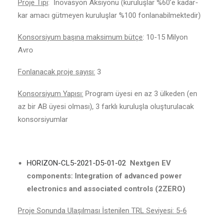
Proje Tipi
: İnovasyon Aksiyonu (kuruluşlar %60’e kadar-
kar amacı gütmeyen kuruluşlar %100 fonlanabilmektedir)
Konsorsiyum başına maksimum bütçe
: 10-15 Milyon
Avro
Fonlanacak proje sayısı:
3
Konsorsiyum Yapısı:
Program üyesi en az 3 ülkeden (en
az bir AB üyesi olması), 3 farklı kuruluşla oluşturulacak
konsorsiyumlar
HORIZON-CL5-2021-D5-01-02
Nextgen EV
components: Integration of advanced power
electronics and associated controls (2ZERO)
Proje Sonunda Ulaşılması İstenilen TRL Seviyesi: 5-6