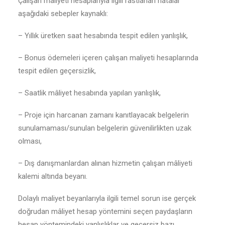
Çalışan maliyeti hesaplarıyla ilgili rastlanan hatalar
aşağıdaki sebepler kaynaklı:
– Yıllık üretken saat hesabında tespit edilen yanlışlık,
– Bonus ödemeleri içeren çalışan maliyeti hesaplarında
tespit edilen geçersizlik,
– Saatlik mâliyet hesabında yapılan yanlışlık,
– Proje için harcanan zamanı kanıtlayacak belgelerin
sunulamaması/sunulan belgelerin güvenilirlikten uzak
olması,
– Dış danışmanlardan alınan hizmetin çalışan mâliyeti
kalemi altında beyanı.
Dolaylı maliyet beyanlarıyla ilgili temel sorun ise gerçek
doğrudan mâliyet hesap yöntemini seçen paydaşların
hesap yöntemindeki yanlışlıklar ve geçersiz bazı