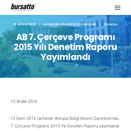
15 ARALIK 2016
|
KATEGORI:
UFUK2020 DUYURULARI
|
5 DAKIKA
AB 7. Çerçeve Programı
2015 Yılı Denetim Raporu
Yayımlandı
15 Aralık 2016
Site içi arama
13 Ekim 2016 tarihinde Avrupa Birliği Resmî Gazetesi’nde,
7. Çerçeve Programı 2015 Yılı Denetim Raporu yayımlandı.