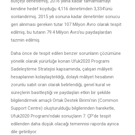
bütçeyi denetlemiş; 2016 yılına kadar tamamlamayı
kendine hedef koyduğu 4,116 denetimden 3,334’ünü
sonlandırmış. 2015 yılı sonuna kadar denetimler sonucu
geri alınması gereken tutar 107 Milyon Avro olarak tespit
edilmiş; bu tutarın 79.4 Milyon Avro’su paydaşlardan
tazmin edilmiş.
Daha önce de tespit edilen benzer sorunların çözümüne
yönelik olarak yürürlüğe konan Ufuk2020 Programı
Sadeleştirme Stratejisi kapsamında, çalışan mâliyeti
hesaplarının kolaylaştırıldığı, dolaylı mâliyet hesabının
zorunlu sabit oran olarak belirlendiği, genel kural ve
süreçlerin basitleştiği ve paydaşları etkin bir şekilde
bilgilendirmek amaçlı Ortak Destek Birimi’nin (Common
Support Centre) oluşturulduğu bilgilerinden hareketle,
Ufuk2020 Programı’ndaki sonuçların 7. ÇP’de tespit
edilenden daha düşük olacağı temennisi raporda ayrıca
dile getiriliyor.