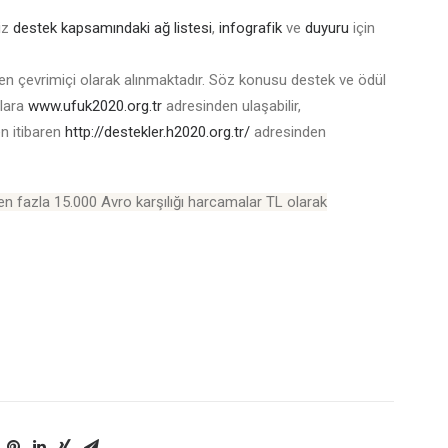
niz
destek kapsamındaki ağ listesi
,
infografik
ve
duyuru
için
den çevrimiçi olarak alınmaktadır. Söz konusu destek ve ödül
ulara
www.ufuk2020.org.tr
adresinden ulaşabilir,
en itibaren
http://destekler.h2020.org.tr/
adresinden
n fazla 15.000 Avro karşılığı harcamalar TL olarak