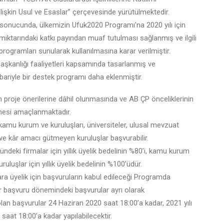
işkin Usul ve Esaslar” çerçevesinde yürütülmektedir.
onucunda, ülkemizin Ufuk2020 Programı’na 2020 yılı için
iktarındaki katkı payından muaf tutulması sağlanmış ve ilgili
 programları sunularak kullanılmasına karar verilmiştir.
e Başkanlığı faaliyetleri kapsamında tasarlanmış ve
bariyle bir destek programı daha eklenmiştir.
 proje önerilerine dâhil olunmasında ve AB ÇP önceliklerinin
ilmesi amaçlanmaktadır.
kamu kurum ve kuruluşları, üniversiteler, ulusal mevzuat
ve kâr amacı gütmeyen kuruluşlar başvurabilir.
deki firmalar için yıllık üyelik bedelinin %80’i, kamu kurum
uluşlar için yıllık üyelik bedelinin %100’üdür.
ara üyelik için başvuruların kabul edileceği Programda
bir başvuru dönemindeki başvurular ayrı olarak
ak olan başvurular 24 Haziran 2020 saat 18:00’a kadar, 2021 yılı
 saat 18:00’a kadar yapılabilecektir.