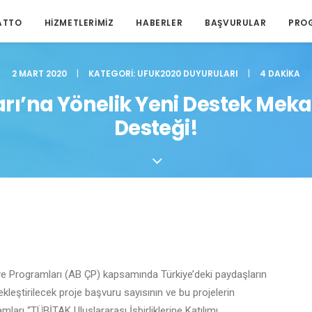
ATTO
HIZMETLERIMIZ
HABERLER
BAŞVURULAR
PRO
2 MART 2020
|
KATEGORI:
UFUK2020 DUYURULARI
|
4 DAKIKA
ı’na Yönelik Yeni Destek Meka
Desteği!
ve Programları (AB ÇP) kapsamında Türkiye’deki paydaşların
kleştirilecek proje başvuru sayısının ve bu projelerin
mları “TÜBİTAK Uluslararası İşbirliklerine Katılımı