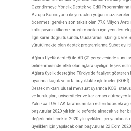
Özendirmeye Yönelik Destek ve Ödül Programlarına il
Avrupa Komisyonu ile yürütülen yoğun müzakereler s
ödenmesi gereken son taksit olan 77,8 Milyon Avro m
katkı payının ülkemiz araştırmacıları için yeni destek
İlgili karar doğrultusunda, Uluslararası İşbirliği Dair
yürütülmekte olan destek programlarına Şubat ayı iti
Ağlara Üyelik desteği ile AB ÇP çerçevesinde sunulan
belirlenmesinde etkili olan ağlara üyeliğin teşvik ed
Ağlara üyelik desteğine Türkiye’de faaliyet gösteren 
uyarınca küçük ve orta büyüklükte işletmeler (KOBİ) 
Destek miktarı, ulusal mevzuat uyarınca KOBİ statüsün
ve kuruluşları, üniversiteler ve kar amacı gütmeyen kur
Yalnızca TÜBİTAK tarafından ilan edilen listedeki ağl
başvurular 2020 yılı için iki seferde alınacak ve her 
değerlendirilecektir. 2020 yılı üyelikleri için yapılac
üyelikleri için yapılacak olan başvurular 22 Ekim 2020