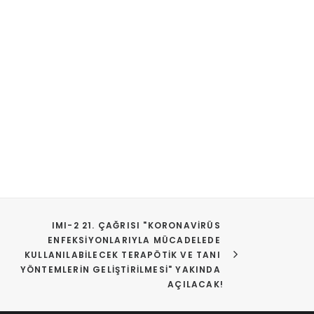
IMI-2 21. ÇAĞRISI "KORONAVIRÜS 
ENFEKSIYONLARIYLA MÜCADELEDE 
KULLANILABILECEK TERAPÖTIK VE TANI 
YÖNTEMLERIN GELIŞTIRILMESI" YAKINDA 
AÇILACAK!