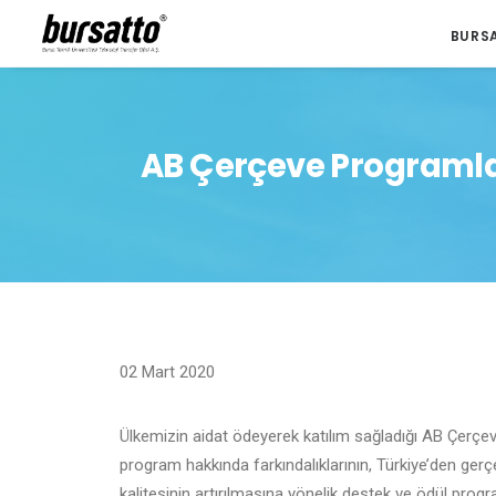
BURS
AB Çerçeve Programlar
02 Mart 2020
Ülkemizin aidat ödeyerek katılım sağladığı AB Çerçe
program hakkında farkındalıklarının, Türkiye’den gerçe
kalitesinin artırılmasına yönelik destek ve ödül progra