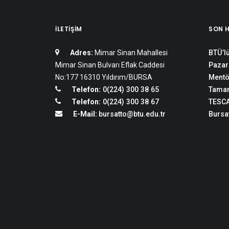
İLETIŞIM
SON 
Adres:
Mimar Sinan Mahallesi
BTÜ’lü
Mimar Sinan Bulvarı Eflak Caddesi
Pazar
No:177 16310 Yıldırım/BURSA
Mentö
Telefon:
0(224) 300 38 65
Tamam
Telefon:
0(224) 300 38 67
TESCA
E-Mail:
bursatto@btu.edu.tr
Bursat