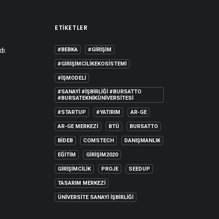
ETIKETLER
dı.
#BEBKA
#GIRIŞIM
#GIRIŞIMCILIKEKOSISTEMI
#IŞMODELI
#SANAYI #IŞBIRLIĞI #BURSATTO
#BURSATEKNIKÜNIVERSITESI
#STARTUP
#YATIRIM
AR-GE
AR-GE MERKEZI
BTÜ
BURSATTO
BİDEB
COMSTECH
DANIŞMANLIK
EĞITIM
GIRIŞIM2020
GIRIŞIMCILIK
PROJE
SEEDUP
TASARIM MERKEZI
ÜNIVERSITE SANAYI İŞBIRLIĞI