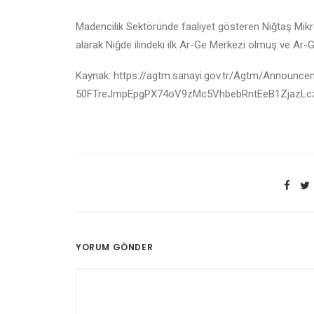
Madencilik Sektöründe faaliyet gösteren Niğtaş Mikro
alarak Niğde ilindeki ilk Ar-Ge Merkezi olmuş ve Ar-G
Kaynak: https://agtm.sanayi.gov.tr/Agtm/Announce
50FTreJmpEpgPX74oV9zMc5VhbebRntEeB1ZjazLc
YORUM GÖNDER