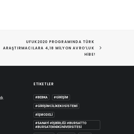
UFUK2020 PROGRAMINDA TÜRK 
ARAŞTIRMACILARA 4,18 MILYON AVRO’LUK 
HIBE!
ETIKETLER
dı.
#BEBKA
#GIRIŞIM
#GIRIŞIMCILIKEKOSISTEMI
#IŞMODELI
#SANAYI #IŞBIRLIĞI #BURSATTO
#BURSATEKNIKÜNIVERSITESI