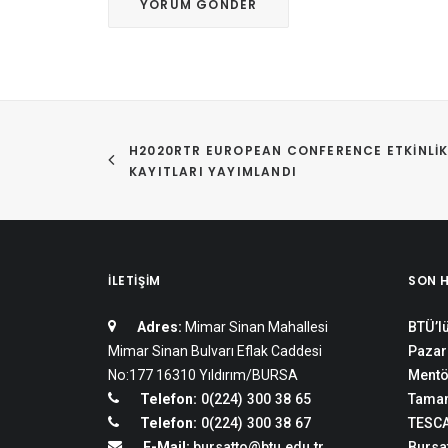
H2020RTR EUROPEAN CONFERENCE ETKINLIK
KAYITLARI YAYIMLANDI
İLETIŞIM
SON 
Adres:
Mimar Sinan Mahallesi
BTÜ’lü
Mimar Sinan Bulvarı Eflak Caddesi
Pazar
No:177 16310 Yıldırım/BURSA
Mentö
Telefon:
0(224) 300 38 65
Tamam
Telefon:
0(224) 300 38 67
TESCA
E-Mail:
bursatto@btu.edu.tr
Bursat