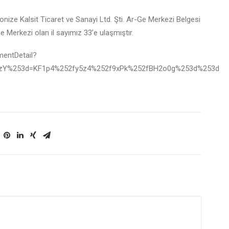
nize Kalsit Ticaret ve Sanayi Ltd. Şti. Ar-Ge Merkezi Belgesi
e Merkezi olan il sayımız 33’e ulaşmıştır.
mentDetail?
zY%253d=KF1p4%252fy5z4%252f9xPk%252fBH2o0g%253d%253d