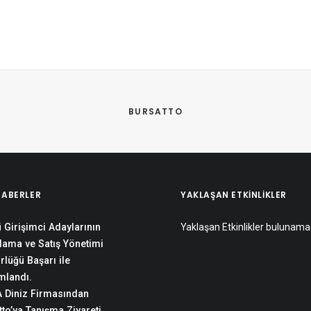
 
BURSATTO
HABERLER
YAKLAŞAN ETKINLIKLER
 Girişimci Adaylarının
Yaklaşan Etkinlikler bulunama
lama ve Satış Yönetimi
rlüğü Başarı ile
landı.
 Diniz Firmasından
to’ya Tanışma Ziyareti