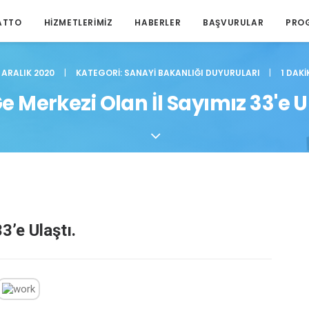
ATTO
HIZMETLERIMIZ
HABERLER
BAŞVURULAR
PRO
2 ARALIK 2020
|
KATEGORI:
SANAYI BAKANLIĞI DUYURULARI
|
1 DAKI
e Merkezi Olan İl Sayımız 33'e Ul
3’e Ulaştı.