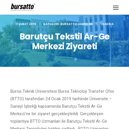
11 ŞUBAT 2019
|
KATEGORI:
BURSATTO HABERLERI
|
1 DAKIKA
Barutçu Tekstil Ar-Ge
Merkezi Ziyareti
Bursa Teknik Üniversitesi Bursa Teknoloji Transfer Ofisi
(BTTO) tarafından 24 Ocak 2019 tarihinde Üniversite –
Sanayi İşbirliği kapsamında Barutçu Tekstil Ar-Ge
Site içi arama
Merkezi’ne bir ziyaret gerçekleştirildi. Gerçekleşen
toplantıya BTTO Uzmanları ile Barutçu Tekstil Ar-Ge
Merkezi Temsilcileri katılım sağladı. BTTO Uzmanları