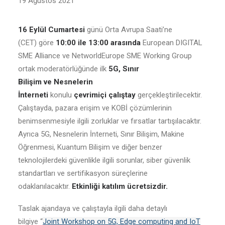
19 Ağustos 2021
16 Eylül Cumartesi
günü Orta Avrupa Saati’ne
(CET) göre
10:00 ile 13:00 arasında
European DIGITAL
SME Alliance ve NetworldEurope SME Working Group
ortak moderatörlüğünde ilk
5G, Sınır
Bilişim ve Nesnelerin
İnterneti
konulu
çevrimiçi çalıştay
gerçekleştirilecektir.
Çalıştayda, pazara erişim ve KOBİ çözümlerinin
benimsenmesiyle ilgili zorluklar ve fırsatlar tartışılacaktır.
Ayrıca 5G, Nesnelerin İnterneti, Sınır Bilişim, Makine
Öğrenmesi, Kuantum Bilişim ve diğer benzer
teknolojilerdeki güvenlikle ilgili sorunlar, siber güvenlik
standartları ve sertifikasyon süreçlerine
odaklanılacaktır.
Etkinliği katılım ücretsizdir.
Taslak ajandaya ve çalıştayla ilgili daha detaylı
bilgiye “
Joint Workshop on 5G, Edge computing and IoT