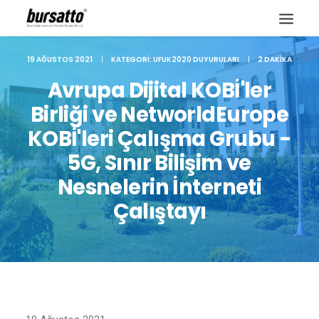
19 AĞUSTOS 2021
|
KATEGORI:
UFUK2020 DUYURULARI
|
2 DAKIKA
Avrupa Dijital KOBİ'ler
Birliği ve NetworldEurope
KOBİ'leri Çalışma Grubu -
5G, Sınır Bilişim ve
Nesnelerin İnterneti
Çalıştayı
Site içi arama