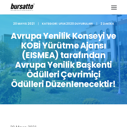
20 MAYIS 2021
|
KATEGORI:
UFUK2020 DUYURULARI
|
2 DAKIKA
Avrupa Yenilik Konseyi ve
KOBİ Yürütme Ajansı
(EISMEA) tarafından
Avrupa Yenilik Başkenti
Ödülleri Çevrimiçi
Ödülleri Düzenlenecektir!
Site içi arama