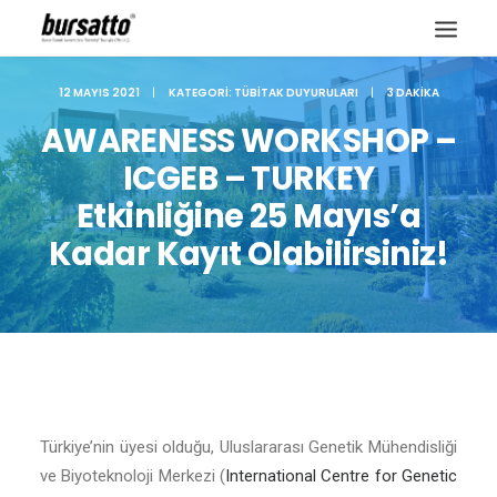
12 MAYIS 2021
|
KATEGORI:
TÜBITAK DUYURULARI
|
3 DAKIKA
AWARENESS WORKSHOP –
ICGEB – TURKEY
Etkinliğine 25 Mayıs’a
Kadar Kayıt Olabilirsiniz!
Site içi arama
Türkiye’nin üyesi olduğu, Uluslararası Genetik Mühendisliği
ve Biyoteknoloji Merkezi (
International Centre for Genetic