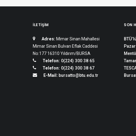
İLETIŞIM
SON 
Adres:
Mimar Sinan Mahallesi
BTÜ’lü
Mimar Sinan Bulvarı Eflak Caddesi
Pazar
No:177 16310 Yıldırım/BURSA
Mentö
Telefon:
0(224) 300 38 65
Tamam
Telefon:
0(224) 300 38 67
TESCA
E-Mail:
bursatto@btu.edu.tr
Bursat