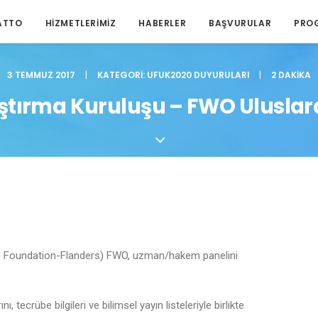
ATTO
HIZMETLERIMIZ
HABERLER
BAŞVURULAR
PRO
3 TEMMUZ 2017
|
KATEGORI:
UFUK2020 DUYURULARI
|
2 DAKIKA
ştırma Kuruluşu – FWO Uluslar
h Foundation-Flanders) FWO, uzman/hakem panelini
ecrübe bilgileri ve bilimsel yayın listeleriyle birlikte