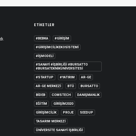
ETIKETLER
dı.
#BEBKA
#GIRIŞIM
#GIRIŞIMCILIKEKOSISTEMI
#IŞMODELI
#SANAYI #IŞBIRLIĞI #BURSATTO
#BURSATEKNIKÜNIVERSITESI
#STARTUP
#YATIRIM
AR-GE
AR-GE MERKEZI
BTÜ
BURSATTO
BİDEB
COMSTECH
DANIŞMANLIK
EĞITIM
GIRIŞIM2020
GIRIŞIMCILIK
PROJE
SEEDUP
TASARIM MERKEZI
ÜNIVERSITE SANAYI İŞBIRLIĞI