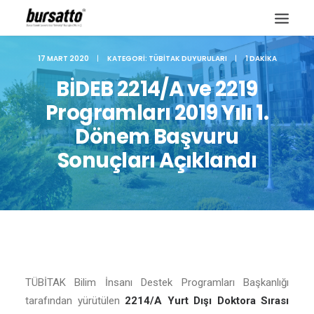
17 MART 2020
|
KATEGORI:
TÜBITAK DUYURULARI
|
1 DAKIKA
BİDEB 2214/A ve 2219
Programları 2019 Yılı 1.
Dönem Başvuru
Sonuçları Açıklandı
Site içi arama
TÜBİTAK Bilim İnsanı Destek Programları Başkanlığı
tarafından yürütülen
2214/A Yurt Dışı Doktora Sırası