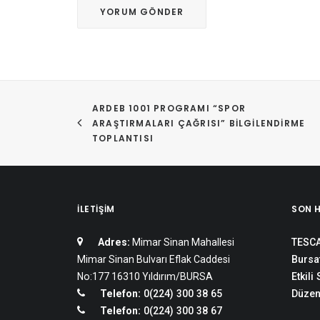
ARDEB 1001 PROGRAMI “SPOR 
ARAŞTIRMALARI ÇAĞRISI” BILGILENDIRME 
TOPLANTISI
İLETIŞIM
SON 
Adres:
Mimar Sinan Mahallesi
TESCA
Mimar Sinan Bulvarı Eflak Caddesi
Bursat
No:177 16310 Yıldırım/BURSA
Etkili
Telefon:
0(224) 300 38 65
Düzen
Telefon:
0(224) 300 38 67