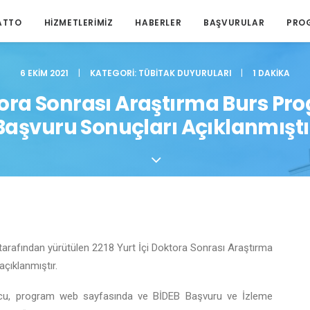
ATTO
HIZMETLERIMIZ
HABERLER
BAŞVURULAR
PRO
6 EKIM 2021
|
KATEGORI:
TÜBITAK DUYURULARI
|
1 DAKIKA
tora Sonrası Araştırma Burs Pro
Başvuru Sonuçları Açıklanmıştı
tarafından yürütülen 2218 Yurt İçi Doktora Sonrası Araştırma
çıklanmıştır.
sonucu, program web sayfasında ve BİDEB Başvuru ve İzleme