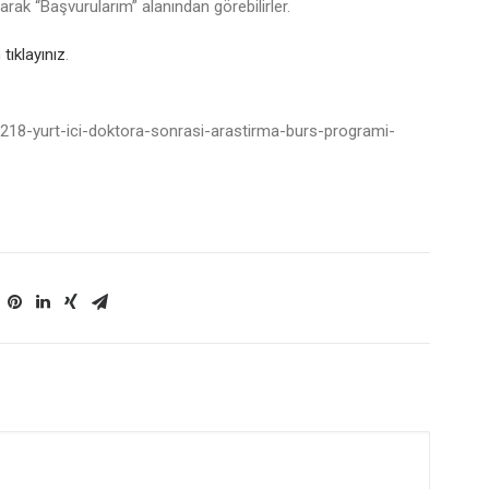
aparak “Başvurularım” alanından görebilirler.
n
tıklayınız
.
-2218-yurt-ici-doktora-sonrasi-arastirma-burs-programi-