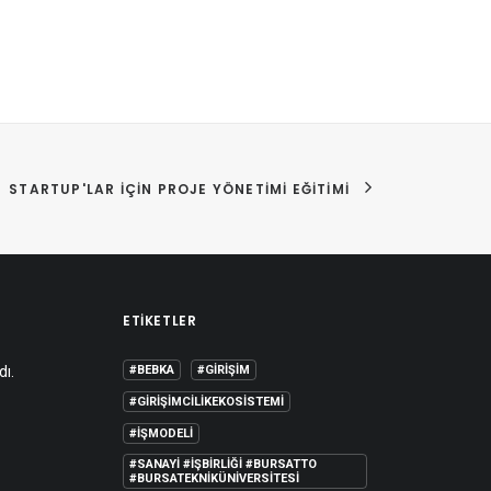
STARTUP'LAR İÇIN PROJE YÖNETIMI EĞITIMI
ETIKETLER
dı.
#BEBKA
#GIRIŞIM
#GIRIŞIMCILIKEKOSISTEMI
#IŞMODELI
#SANAYI #IŞBIRLIĞI #BURSATTO
#BURSATEKNIKÜNIVERSITESI