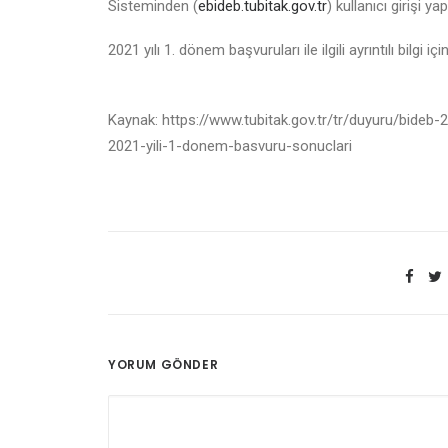
Sisteminden (
ebideb.tubitak.gov.tr
) kullanıcı girişi y
2021 yılı 1. dönem başvuruları ile ilgili ayrıntılı bilgi içi
Kaynak: https://www.tubitak.gov.tr/tr/duyuru/bideb
2021-yili-1-donem-basvuru-sonuclari
YORUM GÖNDER