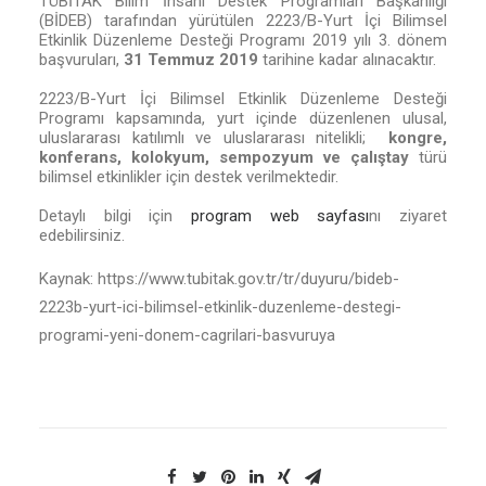
TÜBİTAK Bilim İnsanı Destek Programları Başkanlığı
(BİDEB) tarafından yürütülen 2223/B-Yurt İçi Bilimsel
Etkinlik Düzenleme Desteği Programı 2019 yılı 3. dönem
başvuruları,
31 Temmuz 2019
tarihine kadar alınacaktır.
2223/B-Yurt İçi Bilimsel Etkinlik Düzenleme Desteği
Programı kapsamında, yurt içinde düzenlenen ulusal,
uluslararası katılımlı ve uluslararası nitelikli;
kongre,
konferans, kolokyum, sempozyum ve çalıştay
türü
bilimsel etkinlikler için destek verilmektedir.
Detaylı bilgi için
program web sayfası
nı ziyaret
edebilirsiniz.
Kaynak: https://www.tubitak.gov.tr/tr/duyuru/bideb-
2223b-yurt-ici-bilimsel-etkinlik-duzenleme-destegi-
programi-yeni-donem-cagrilari-basvuruya