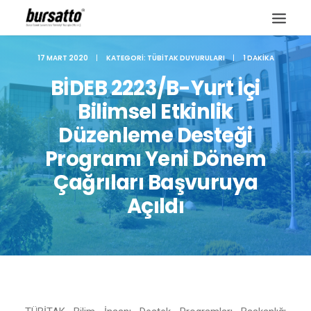
17 MART 2020
|
KATEGORI:
TÜBITAK DUYURULARI
|
1 DAKIKA
BİDEB 2223/B-Yurt İçi
Bilimsel Etkinlik
Düzenleme Desteği
Programı Yeni Dönem
Çağrıları Başvuruya
Açıldı
Site içi arama