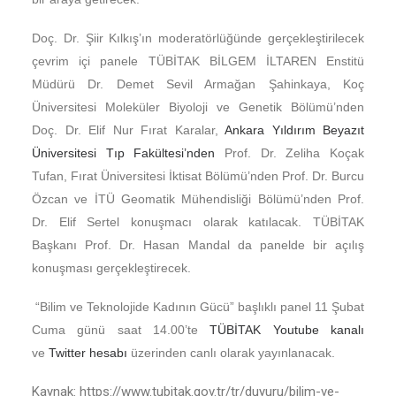
Doç. Dr. Şiir Kılkış’ın moderatörlüğünde gerçekleştirilecek
çevrim içi panele TÜBİTAK BİLGEM İLTAREN Enstitü
Müdürü Dr. Demet Sevil Armağan Şahinkaya, Koç
Üniversitesi Moleküler Biyoloji ve Genetik Bölümü’nden
Doç. Dr. Elif Nur Fırat Karalar,
Ankara Yıldırım Beyazıt
Üniversitesi Tıp Fakültesi’nden
Prof. Dr. Zeliha Koçak
Tufan, Fırat Üniversitesi İktisat Bölümü’nden Prof. Dr. Burcu
Özcan ve İTÜ Geomatik Mühendisliği Bölümü’nden Prof.
Dr. Elif Sertel konuşmacı olarak katılacak. TÜBİTAK
Başkanı Prof. Dr. Hasan Mandal da panelde bir açılış
konuşması gerçekleştirecek.
“Bilim ve Teknolojide Kadının Gücü” başlıklı panel 11 Şubat
Cuma günü saat 14.00’te
TÜBİTAK Youtube kanalı
ve
Twitter hesabı
üzerinden canlı olarak yayınlanacak.
Kaynak: https://www.tubitak.gov.tr/tr/duyuru/bilim-ve-