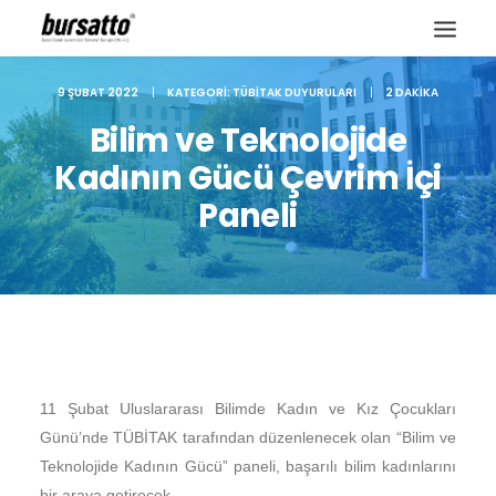
9 ŞUBAT 2022
|
KATEGORI:
TÜBITAK DUYURULARI
|
2 DAKIKA
Bilim ve Teknolojide
Kadının Gücü Çevrim İçi
Paneli
11 Şubat Uluslararası Bilimde Kadın ve Kız Çocukları
Site içi arama
Günü’nde TÜBİTAK tarafından düzenlenecek olan “Bilim ve
Teknolojide Kadının Gücü” paneli, başarılı bilim kadınlarını
bir araya getirecek.