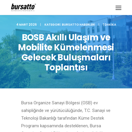
4 MART 2026
|
KATEGORI:
BURSATTO HABERLERI
|
1 DAKIKA
BOSB Akıllı Ulaşım ve
Mobilite Kümelenmesi
Gelecek Buluşmaları
Toplantısı
Bursa Organize Sanayi Bölgesi (OSB) ev
Site içi arama
sahipliğinde ve yürütücülüğünde, T.C. Sanayi ve
Teknoloji Bakanlığı tarafından Küme Destek
Programı kapsamında desteklenen, Bursa