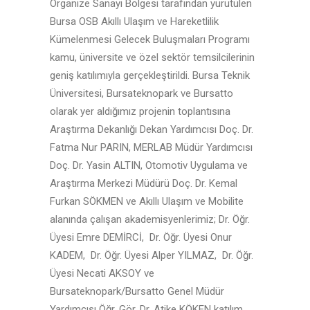
Organize Sanayi Bölgesi tarafından yürütülen
Bursa OSB Akıllı Ulaşım ve Hareketlilik
Kümelenmesi Gelecek Buluşmaları Programı
kamu, üniversite ve özel sektör temsilcilerinin
geniş katılımıyla gerçekleştirildi. Bursa Teknik
Üniversitesi, Bursateknopark ve Bursatto
olarak yer aldığımız projenin toplantısına
Araştırma Dekanlığı Dekan Yardımcısı Doç. Dr.
Fatma Nur PARIN, MERLAB Müdür Yardımcısı
Doç. Dr. Yasin ALTIN, Otomotiv Uygulama ve
Araştırma Merkezi Müdürü Doç. Dr. Kemal
Furkan SÖKMEN ve Akıllı Ulaşım ve Mobilite
alanında çalışan akademisyenlerimiz; Dr. Öğr.
Üyesi Emre DEMİRCİ, Dr. Öğr. Üyesi Onur
KADEM, Dr. Öğr. Üyesi Alper YILMAZ, Dr. Öğr.
Üyesi Necati AKSOY ve
Bursateknopark/Bursatto Genel Müdür
Yardımcısı Öğr. Gör. Dr. Atike KÖKEN katılım