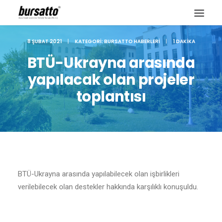
8 ŞUBAT 2021
|
KATEGORI:
BURSATTO HABERLERI
|
1 DAKIKA
BTÜ-Ukrayna arasında
yapılacak olan projeler
toplantısı
BTÜ-Ukrayna arasında yapılabilecek olan işbirlikleri
Site içi arama
verilebilecek olan destekler hakkında karşılıklı konuşuldu.