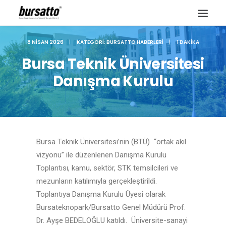
8 NISAN 2026
|
KATEGORI:
BURSATTO HABERLERI
|
1 DAKIKA
Bursa Teknik Üniversitesi
Danışma Kurulu
Bursa Teknik Üniversitesi’nin (BTÜ) “ortak akıl
vizyonu” ile düzenlenen Danışma Kurulu
Toplantısı, kamu, sektör, STK temsilcileri ve
mezunların katılımıyla gerçekleştirildi.
Site içi arama
Toplantıya Danışma Kurulu Üyesi olarak
Bursateknopark/Bursatto Genel Müdürü Prof.
Dr. Ayşe BEDELOĞLU katıldı. Üniversite-sanayi