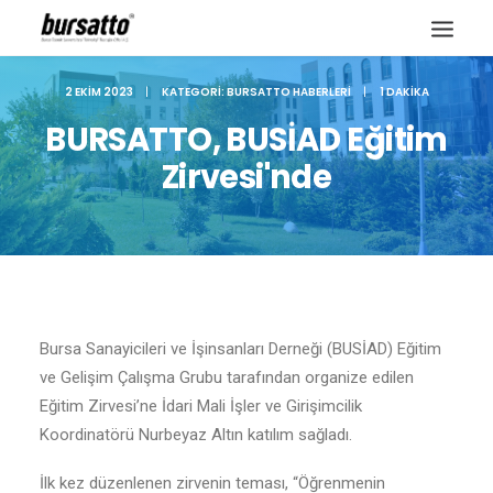
2 EKIM 2023
|
KATEGORI:
BURSATTO HABERLERI
|
1 DAKIKA
BURSATTO, BUSİAD Eğitim
Zirvesi'nde
Bursa Sanayicileri ve İşinsanları Derneği (BUSİAD) Eğitim
ve Gelişim Çalışma Grubu tarafından organize edilen
Eğitim Zirvesi’ne İdari Mali İşler ve Girişimcilik
Site içi arama
Koordinatörü Nurbeyaz Altın katılım sağladı.
İlk kez düzenlenen zirvenin teması, “Öğrenmenin