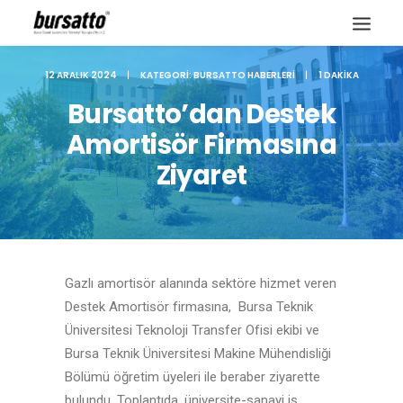
12 ARALIK 2024
|
KATEGORI:
BURSATTO HABERLERI
|
1 DAKIKA
Bursatto’dan Destek
Amortisör Firmasına
Ziyaret
Gazlı amortisör alanında sektöre hizmet veren
Destek Amortisör firmasına, Bursa Teknik
Üniversitesi Teknoloji Transfer Ofisi ekibi ve
Site içi arama
Bursa Teknik Üniversitesi Makine Mühendisliği
Bölümü öğretim üyeleri ile beraber ziyarette
bulundu. Toplantıda, üniversite-sanayi iş