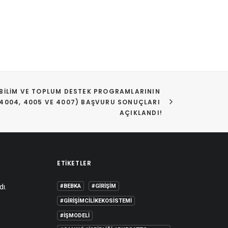
BILIM VE TOPLUM DESTEK PROGRAMLARININ 
4004, 4005 VE 4007) BAŞVURU SONUÇLARI 
AÇIKLANDI!
ETIKETLER
dı.
#BEBKA
#GIRIŞIM
#GIRIŞIMCILIKEKOSISTEMI
#IŞMODELI