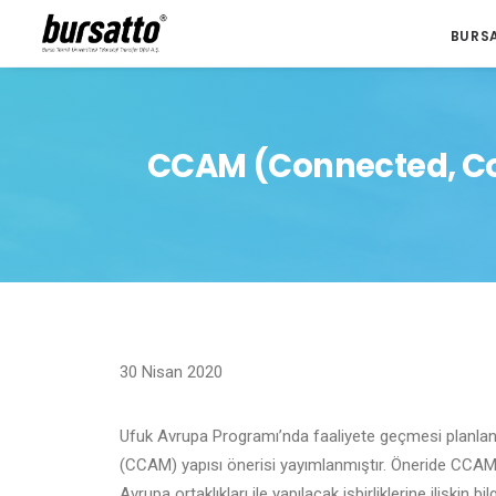
BURS
CCAM (Connected, Coo
30 Nisan 2020
Ufuk Avrupa Programı’nda faaliyete geçmesi planlana
(CCAM) yapısı önerisi yayımlanmıştır. Öneride CCAM’
Avrupa ortaklıkları ile yapılacak işbirliklerine ilişkin bil