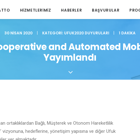
ATTO
HIZMETLERIMIZ
HABERLER
BAŞVURULAR
PRO
30 NISAN 2020
|
KATEGORI:
UFUK2020 DUYURULARI
|
1 DAKIKA
perative and Automated Mobili
Yayımlandı
n ortaklıklardan Bağlı, Müşterek ve Otonom Hareketlilik
 vizyonuna, hedeflerine, yönetişim yapısına ve diğer Ufuk
giler yer almaktadır.