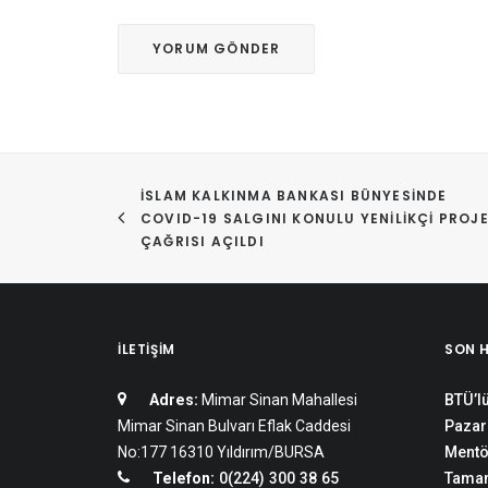
İSLAM KALKINMA BANKASI BÜNYESINDE 
COVID-19 SALGINI KONULU YENILIKÇI PROJE
ÇAĞRISI AÇILDI
İLETIŞIM
SON 
Adres:
Mimar Sinan Mahallesi
BTÜ’lü
Mimar Sinan Bulvarı Eflak Caddesi
Pazar
No:177 16310 Yıldırım/BURSA
Mentö
Telefon:
0(224) 300 38 65
Tamam