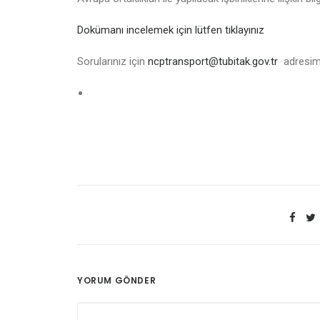
Dokümanı incelemek için lütfen tıklayınız
Sorularınız için
ncptransport@tubitak.gov.tr
adresimiz
YORUM GÖNDER