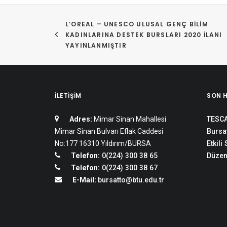
L’OREAL – UNESCO ULUSAL GENÇ BILIM 
KADINLARINA DESTEK BURSLARI 2020 İLANI 
YAYINLANMIŞTIR
İLETIŞIM
SON 
Adres:
Mimar Sinan Mahallesi
TESCA
Mimar Sinan Bulvarı Eflak Caddesi
Bursat
No:177 16310 Yıldırım/BURSA
Etkili
Telefon:
0(224) 300 38 65
Düzen
Telefon:
0(224) 300 38 67
E-Mail:
bursatto@btu.edu.tr