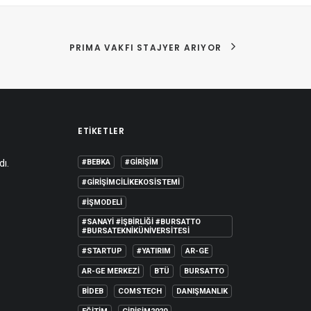
PRIMA VAKFI STAJYER ARIYOR
ETIKETLER
dı.
#BEBKA
#GIRIŞIM
#GIRIŞIMCILIKEKOSISTEMI
#IŞMODELI
#SANAYI #IŞBIRLIĞI #BURSATTO
#BURSATEKNIKÜNIVERSITESI
#STARTUP
#YATIRIM
AR-GE
AR-GE MERKEZI
BTÜ
BURSATTO
BİDEB
COMSTECH
DANIŞMANLIK