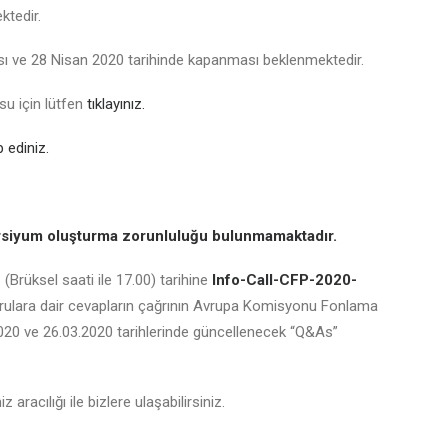
ktedir.
sı ve 28 Nisan 2020 tarihinde kapanması beklenmektedir.
su için lütfen
tıklayınız.
 ediniz.
orsiyum oluşturma zorunluluğu bulunmamaktadır.
(Brüksel saati ile 17.00) tarihine
Info-Call-CFP-2020-
 sorulara dair cevapların çağrının Avrupa Komisyonu Fonlama
2020 ve 26.03.2020 tarihlerinde güncellenecek “Q&As”
 aracılığı ile bizlere ulaşabilirsiniz.