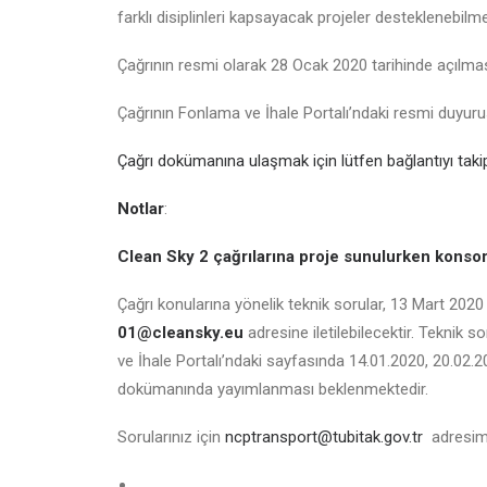
farklı disiplinleri kapsayacak projeler desteklenebilme
Çağrının resmi olarak 28 Ocak 2020 tarihinde açılma
Çağrının Fonlama ve İhale Portalı’ndaki resmi duyuru
Çağrı dokümanına ulaşmak için lütfen bağlantıyı takip
Notlar
:
Clean Sky 2 çağrılarına proje sunulurken kons
Çağrı konularına yönelik teknik sorular, 13 Mart 2020 
01@cleansky.eu
adresine iletilebilecektir. Teknik
ve İhale Portalı’ndaki sayfasında 14.01.2020, 20.02.
dokümanında yayımlanması beklenmektedir.
Sorularınız için
ncptransport@tubitak.gov.tr
adresimiz