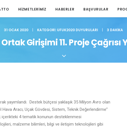
ATTO
HIZMETLERIMIZ
HABERLER
BAŞVURULAR
PRO
31 OCAK 2020
|
KATEGORI:
UFUK2020 DUYURULARI
|
3 DAKIKA
 Ortak Girişimi 11. Proje Çağrısı
larak yayımlandı. Destek bütçesi yaklaşık 35 Milyon Avro olan
l Hava Aracı, Uçak Gövdesi, Sistem, Teknik Değerlendirme”
nek içerikteki 4 tematik konunun desteklenmesi
leri, malzeme bilimleri, bilgi ve iletişim teknolojileri gibi