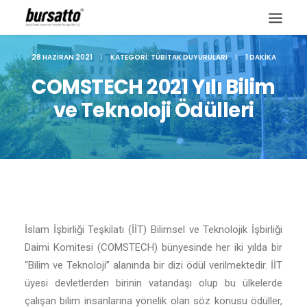
28 HAZIRAN 2021
|
KATEGORI:
TÜBITAK DUYURULARI
|
1 DAKIKA
COMSTECH 2021 Yılı Bilim
ve Teknoloji Ödülleri
İslam İşbirliği Teşkilatı (İİT) Bilimsel ve Teknolojik İşbirliği
Daimi Komitesi (COMSTECH) bünyesinde her iki yılda bir
Site içi arama
“Bilim ve Teknoloji” alanında bir dizi ödül verilmektedir. İİT
üyesi devletlerden birinin vatandaşı olup bu ülkelerde
çalışan bilim insanlarına yönelik olan söz konusu ödüller,