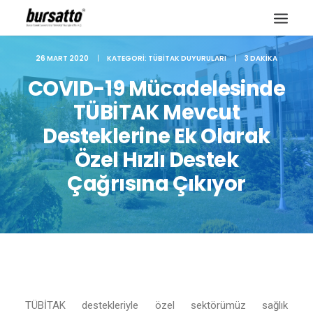
26 MART 2020
|
KATEGORI:
TÜBITAK DUYURULARI
|
3 DAKIKA
COVID-19 Mücadelesinde
TÜBİTAK Mevcut
Desteklerine Ek Olarak
Özel Hızlı Destek
Çağrısına Çıkıyor
Site içi arama
TÜBİTAK destekleriyle özel sektörümüz sağlık