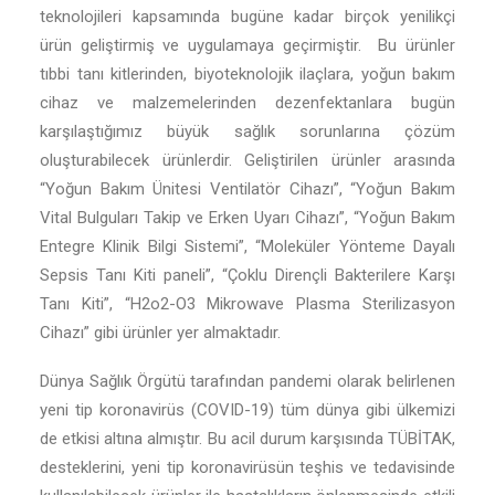
teknolojileri kapsamında bugüne kadar birçok yenilikçi
ürün geliştirmiş ve uygulamaya geçirmiştir. Bu ürünler
tıbbi tanı kitlerinden, biyoteknolojik ilaçlara, yoğun bakım
cihaz ve malzemelerinden dezenfektanlara bugün
karşılaştığımız büyük sağlık sorunlarına çözüm
oluşturabilecek ürünlerdir. Geliştirilen ürünler arasında
“Yoğun Bakım Ünitesi Ventilatör Cihazı”, “Yoğun Bakım
Vital Bulguları Takip ve Erken Uyarı Cihazı”, “Yoğun Bakım
Entegre Klinik Bilgi Sistemi”, “Moleküler Yönteme Dayalı
Sepsis Tanı Kiti paneli”, “Çoklu Dirençli Bakterilere Karşı
Tanı Kiti”, “H2o2-O3 Mikrowave Plasma Sterilizasyon
Cihazı” gibi ürünler yer almaktadır.
Dünya Sağlık Örgütü tarafından pandemi olarak belirlenen
yeni tip koronavirüs (COVID-19) tüm dünya gibi ülkemizi
de etkisi altına almıştır. Bu acil durum karşısında TÜBİTAK,
desteklerini, yeni tip koronavirüsün teşhis ve tedavisinde