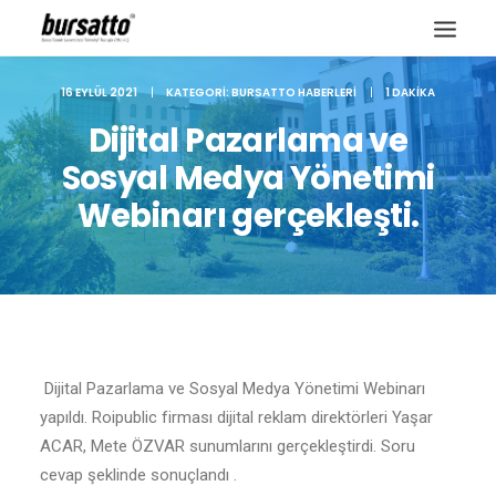
16 EYLÜL 2021
|
KATEGORI:
BURSATTO HABERLERI
|
1 DAKIKA
Dijital Pazarlama ve
Sosyal Medya Yönetimi
Webinarı gerçekleşti.
Dijital Pazarlama ve Sosyal Medya Yönetimi Webinarı
Site içi arama
yapıldı. Roipublic firması dijital reklam direktörleri Yaşar
ACAR, Mete ÖZVAR sunumlarını gerçekleştirdi. Soru
cevap şeklinde sonuçlandı .