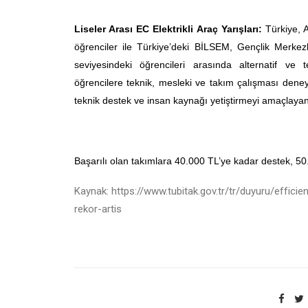
Liseler Arası EC Elektrikli Araç Yarışları:
Türkiye, A
öğrenciler ile Türkiye’deki BİLSEM, Gençlik Merkezle
seviyesindeki öğrencileri arasında alternatif ve 
öğrencilere teknik, mesleki ve takım çalışması deneyi
teknik destek ve insan kaynağı yetiştirmeyi amaçlayan
Başarılı olan takımlara 40.000 TL’ye kadar destek, 50.
Kaynak: https://www.tubitak.gov.tr/tr/duyuru/efficien
rekor-artis