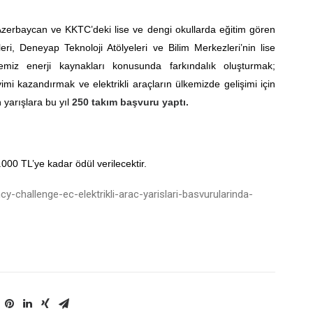
zerbaycan ve KKTC’deki lise ve dengi okullarda eğitim gören
ri, Deneyap Teknoloji Atölyeleri ve Bilim Merkezleri’nin lise
temiz enerji kaynakları konusunda farkındalık oluşturmak;
mi kazandırmak ve elektrikli araçların ülkemizde gelişimi için
 yarışlara bu yıl
250 takım başvuru yaptı.
000 TL’ye kadar ödül verilecektir.
cy-challenge-ec-elektrikli-arac-yarislari-basvurularinda-