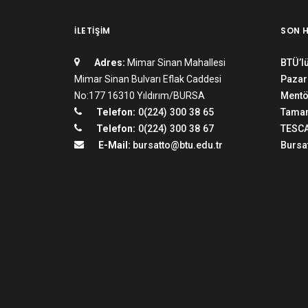
İLETIŞIM
SON 
Adres:
Mimar Sinan Mahallesi
BTÜ’lü
Mimar Sinan Bulvarı Eflak Caddesi
Pazar
No:177 16310 Yıldırım/BURSA
Mentö
Telefon:
0(224) 300 38 65
Tamam
Telefon:
0(224) 300 38 67
TESCA
E-Mail:
bursatto@btu.edu.tr
Bursat