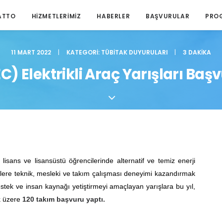
ATTO
HIZMETLERIMIZ
HABERLER
BAŞVURULAR
PRO
11 MART 2022
|
KATEGORI:
TÜBITAK DUYURULARI
|
3 DAKIKA
C) Elektrikli Araç Yarışları Baş
lisans ve lisansüstü öğrencilerinde alternatif ve temiz enerji
ilere teknik, mesleki ve takım çalışması deneyimi kazandırmak
destek ve insan kaynağı yetiştirmeyi amaçlayan yarışlara bu yıl,
k üzere
120 takım başvuru yaptı.