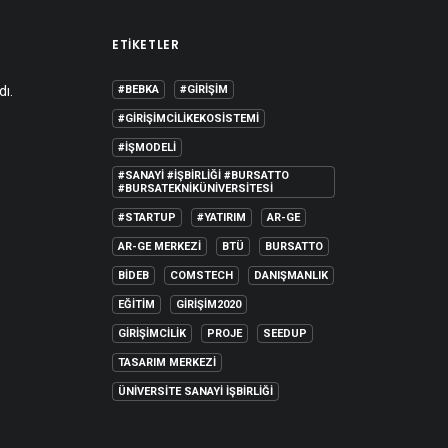
ETIKETLER
dı.
#BEBKA
#GIRIŞIM
#GIRIŞIMCILIKEKOSISTEMI
#IŞMODELI
#SANAYI #IŞBIRLIĞI #BURSATTO
#BURSATEKNIKÜNIVERSITESI
#STARTUP
#YATIRIM
AR-GE
AR-GE MERKEZI
BTÜ
BURSATTO
BİDEB
COMSTECH
DANIŞMANLIK
EĞITIM
GIRIŞIM2020
GIRIŞIMCILIK
PROJE
SEEDUP
TASARIM MERKEZI
ÜNIVERSITE SANAYI İŞBIRLIĞI