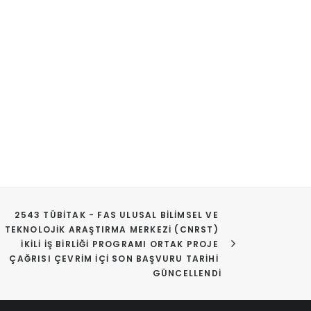
2543 TÜBİTAK - FAS ULUSAL BILIMSEL VE 
TEKNOLOJIK ARAŞTIRMA MERKEZI (CNRST) 
İKILI İŞ BIRLIĞI PROGRAMI ORTAK PROJE 
ÇAĞRISI ÇEVRIM IÇI SON BAŞVURU TARIHI 
GÜNCELLENDI