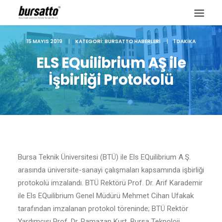
15 MAYIS 2019
|
KATEGORI:
BURSATTO HABERLERI
|
1 DAKIKA
ELS EQuilibrium AŞ ile
İşbirliği Protokolü
Bursa Teknik Üniversitesi (BTÜ) ile Els EQuilibrium A.Ş.
arasında üniversite-sanayi çalışmaları kapsamında işbirliği
protokolü imzalandı. BTÜ Rektörü Prof. Dr. Arif Karademir
Site içi arama
ile Els EQuilibrium Genel Müdürü Mehmet Cihan Ufakak
tarafından imzalanan protokol töreninde; BTÜ Rektör
Yardımcısı Prof. Dr. Ramazan Kurt, Bursa Teknoloji