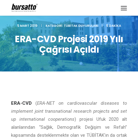
5 MART 2019
|
KATEGORI:
TÜBITAK DUYURULARI
|
5 DAKIKA
ERA-CVD Projesi 2019 Yılı
Çağrısı Açıldı
ERA-CVD
(
ERA-NET on cardiovascular diseases to
implement joint transnational research projects and set
Site içi arama
up international cooperations
) projesi Ufuk 2020 alt
alanlarından “Sağlık, Demografik Değişim ve Refah”
kapsamında desteklenmekte olan ve TÜBİTAK’ın da ortak