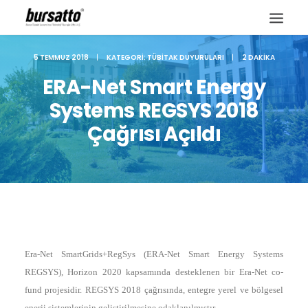
5 TEMMUZ 2018
|
KATEGORI:
TÜBITAK DUYURULARI
|
2 DAKIKA
ERA-Net Smart Energy
Systems REGSYS 2018
Çağrısı Açıldı
Era-Net SmartGrids+RegSys (ERA-Net Smart Energy Systems
Site içi arama
REGSYS), Horizon 2020 kapsamında desteklenen bir Era-Net co-
fund projesidir. REGSYS 2018 çağrısında, entegre yerel ve bölgesel
enerji sistemlerinin geliştirilmesine odaklanılmıştır.