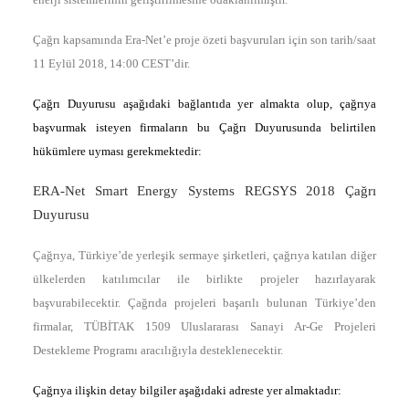
Çağrı kapsamında Era-Net’e proje özeti başvuruları için son tarih/saat
11 Eylül 2018, 14:00 CEST’dir.
Çağrı Duyurusu aşağıdaki bağlantıda yer almakta olup, çağrıya
başvurmak isteyen firmaların bu Çağrı Duyurusunda belirtilen
hükümlere uyması gerekmektedir:
ERA-Net Smart Energy Systems REGSYS 2018 Çağrı
Duyurusu
Çağrıya, Türkiye’de yerleşik sermaye şirketleri, çağrıya katılan diğer
ülkelerden katılımcılar ile birlikte projeler hazırlayarak
başvurabilecektir. Çağrıda projeleri başarılı bulunan Türkiye’den
firmalar, TÜBİTAK 1509 Uluslararası Sanayi Ar-Ge Projeleri
Destekleme Programı aracılığıyla desteklenecektir.
Çağrıya ilişkin detay bilgiler aşağıdaki adreste yer almaktadır: