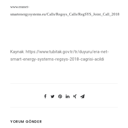
www.eranet-
smartenergysystems.eu/Calls/Regsys_Calls/RegSYS_Joint_Call_2018
Kaynak: https://www.tubitak.gov.tr/tr/duyuru/era-net-
smart-energy-systems-regsys-2018-cagrisi-acildi
YORUM GÖNDER