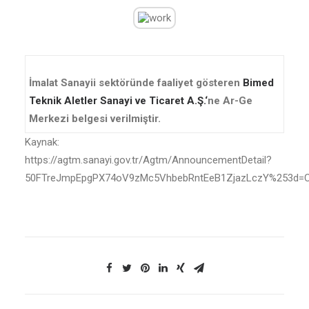
İmalat Sanayii sektöründe faaliyet gösteren
Bimed
Teknik Aletler Sanayi ve Ticaret A.Ş.
‘
ne Ar-Ge
Merkezi belgesi verilmiştir.
Kaynak:
https://agtm.sanayi.gov.tr/Agtm/AnnouncementDetail?
50FTreJmpEpgPX74oV9zMc5VhbebRntEeB1ZjazLczY%253d=