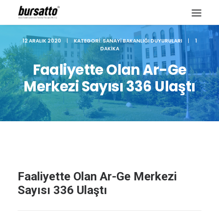
12 ARALIK 2020
|
KATEGORI:
SANAYI BAKANLIĞI DUYURULARI
|
1
DAKIKA
Faaliyette Olan Ar-Ge
Merkezi Sayısı 336 Ulaştı
Faaliyette Olan Ar-Ge Merkezi
Site içi arama
Sayısı 336 Ulaştı