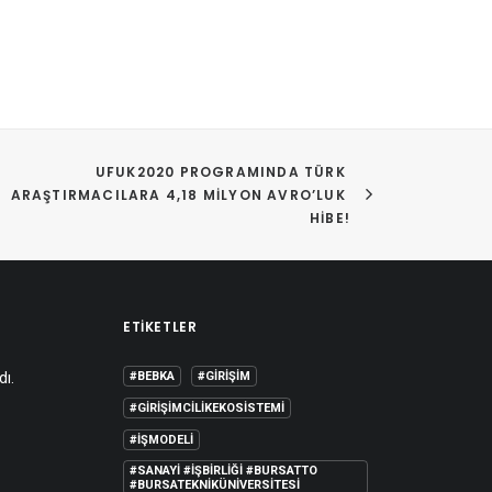
UFUK2020 PROGRAMINDA TÜRK 
ARAŞTIRMACILARA 4,18 MILYON AVRO’LUK 
HIBE!
ETIKETLER
dı.
#BEBKA
#GIRIŞIM
#GIRIŞIMCILIKEKOSISTEMI
#IŞMODELI
#SANAYI #IŞBIRLIĞI #BURSATTO
#BURSATEKNIKÜNIVERSITESI