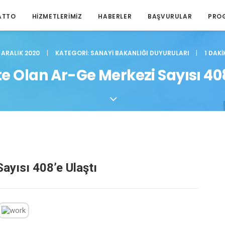
ATTO
HIZMETLERIMIZ
HABERLER
BAŞVURULAR
PRO
2 ARALIK 2020
|
KATEGORI:
SANAYI BAKANLIĞI DUYURULARI
|
1 DAKI
te Olan Ar-Ge Merkezi Sayısı 408
ayısı 408’e Ulaştı