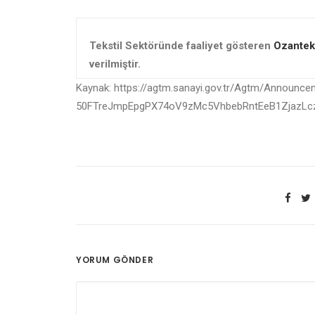
Tekstil Sektöründe faaliyet gösteren
Ozanteks
verilmiştir.
Kaynak: https://agtm.sanayi.gov.tr/Agtm/Announce
50FTreJmpEpgPX74oV9zMc5VhbebRntEeB1ZjazL
YORUM GÖNDER