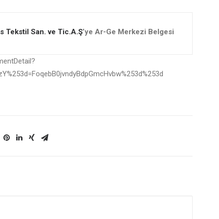
 Tekstil San. ve Tic.A.Ş
’ye Ar-Ge Merkezi Belgesi
mentDetail?
czY%253d=FoqebB0jvndyBdpGmcHvbw%253d%253d