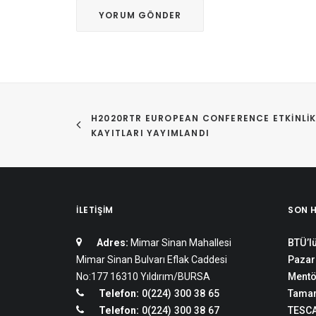
H2020RTR EUROPEAN CONFERENCE ETKINLIK
KAYITLARI YAYIMLANDI
İLETIŞIM
SON 
Adres:
Mimar Sinan Mahallesi
BTÜ’lü
Mimar Sinan Bulvarı Eflak Caddesi
Pazar
No:177 16310 Yıldırım/BURSA
Mentö
Telefon:
0(224) 300 38 65
Tamam
Telefon:
0(224) 300 38 67
TESCA