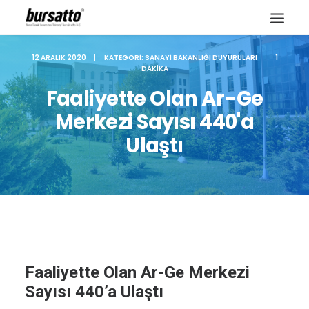
12 ARALIK 2020
|
KATEGORI:
SANAYI BAKANLIĞI DUYURULARI
|
1
DAKIKA
Faaliyette Olan Ar-Ge
Merkezi Sayısı 440'a
Ulaştı
Site içi arama
Faaliyette Olan Ar-Ge Merkezi
Sayısı 440’a Ulaştı