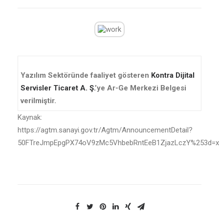
Yazılım Sektöründe faaliyet gösteren
Kontra Dijital
Servisler Ticaret A. Ş.
’ye Ar-Ge Merkezi Belgesi
verilmiştir.
Kaynak:
https://agtm.sanayi.gov.tr/Agtm/AnnouncementDetail?
50FTreJmpEpgPX74oV9zMc5VhbebRntEeB1ZjazLczY%253d