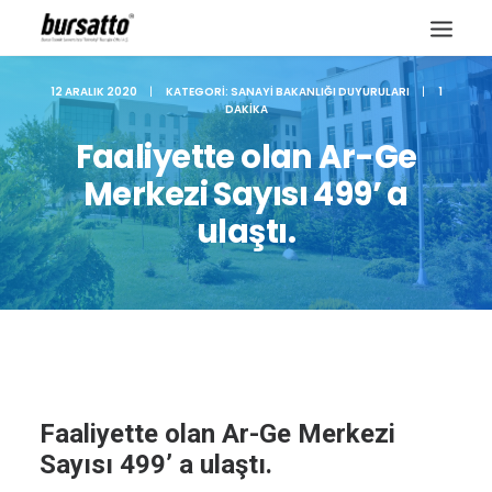
12 ARALIK 2020
|
KATEGORI:
SANAYI BAKANLIĞI DUYURULARI
|
1
DAKIKA
Faaliyette olan Ar-Ge
Merkezi Sayısı 499’ a
ulaştı.
Site içi arama
Faaliyette olan Ar-Ge Merkezi
Sayısı 499’ a ulaştı.