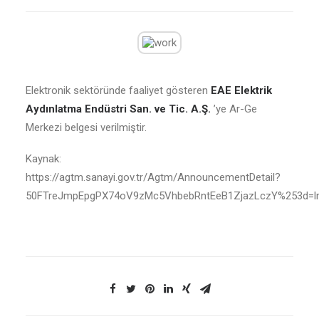
Elektronik sektöründe faaliyet gösteren
EAE Elektrik
Aydınlatma Endüstri San. ve Tic. A.Ş.
’ye Ar-Ge
Merkezi belgesi verilmiştir.
Kaynak:
https://agtm.sanayi.gov.tr/Agtm/AnnouncementDetail?
50FTreJmpEpgPX74oV9zMc5VhbebRntEeB1ZjazLczY%253d=