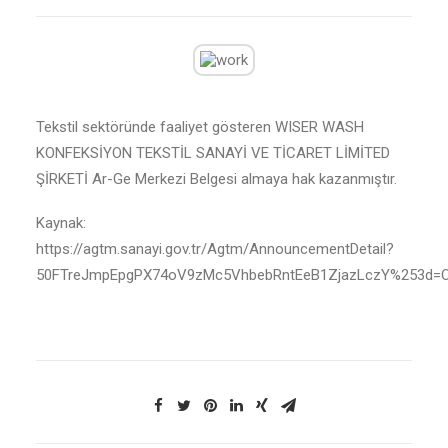
Tekstil sektöründe faaliyet gösteren WISER WASH
KONFEKSİYON TEKSTİL SANAYİ VE TİCARET LİMİTED
ŞİRKETİ Ar-Ge Merkezi Belgesi almaya hak kazanmıştır.
Kaynak:
https://agtm.sanayi.gov.tr/Agtm/AnnouncementDetail?
50FTreJmpEpgPX74oV9zMc5VhbebRntEeB1ZjazLczY%253d=