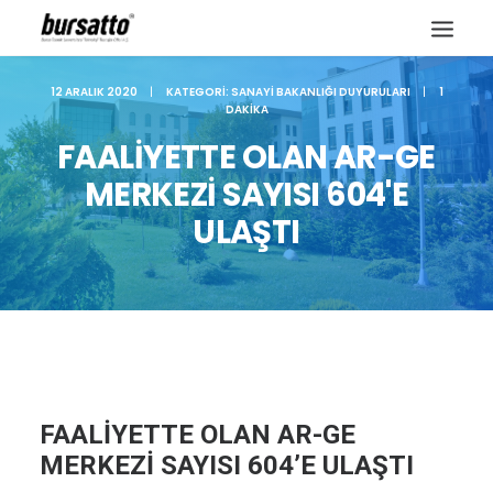
12 ARALIK 2020
|
KATEGORI:
SANAYI BAKANLIĞI DUYURULARI
|
1
DAKIKA
FAALİYETTE OLAN AR-GE
MERKEZİ SAYISI 604'E
ULAŞTI
Site içi arama
FAALİYETTE OLAN AR-GE
MERKEZİ SAYISI 604’E ULAŞTI