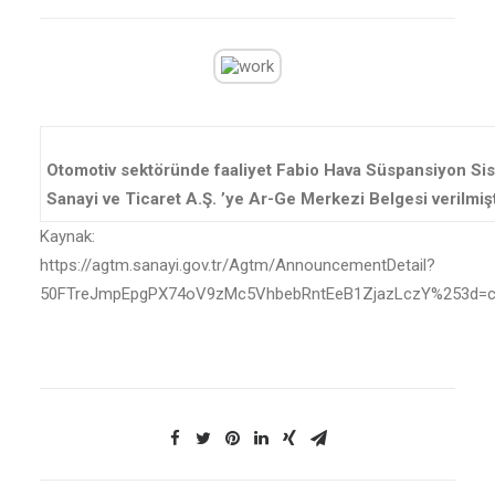
Otomotiv sektöründe faaliyet Fabio Hava Süspansiyon Sis
Sanayi ve Ticaret A.Ş. ’ye Ar-Ge Merkezi Belgesi verilmişt
Kaynak:
https://agtm.sanayi.gov.tr/Agtm/AnnouncementDetail?
50FTreJmpEpgPX74oV9zMc5VhbebRntEeB1ZjazLczY%253d=