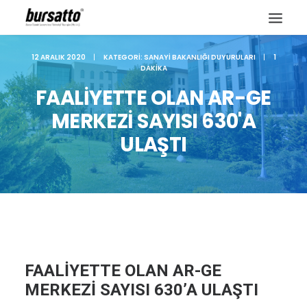
12 ARALIK 2020
|
KATEGORI:
SANAYI BAKANLIĞI DUYURULARI
|
1
DAKIKA
FAALİYETTE OLAN AR-GE
MERKEZİ SAYISI 630'A
ULAŞTI
Site içi arama
FAALİYETTE OLAN AR-GE
MERKEZİ SAYISI 630’A ULAŞTI