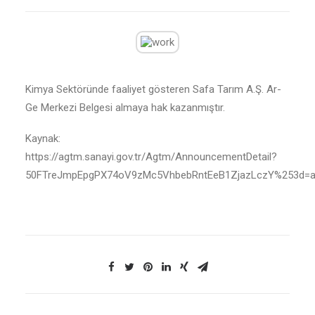
Kimya Sektöründe faaliyet gösteren Safa Tarım A.Ş. Ar-
Ge Merkezi Belgesi almaya hak kazanmıştır.
Kaynak:
https://agtm.sanayi.gov.tr/Agtm/AnnouncementDetail?
50FTreJmpEpgPX74oV9zMc5VhbebRntEeB1ZjazLczY%253d=