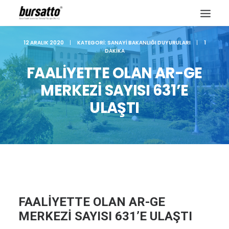
12 ARALIK 2020
|
KATEGORI:
SANAYI BAKANLIĞI DUYURULARI
|
1
DAKIKA
FAALİYETTE OLAN AR-GE
MERKEZİ SAYISI 631’E
ULAŞTI
Site içi arama
FAALİYETTE OLAN AR-GE
MERKEZİ SAYISI 631’E ULAŞTI