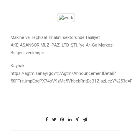
Makine ve Teçhizat İmalatı sektöründe faaliyet
AKE ASANSÖR MLZ. PAZ. LTD. ŞTİ. ’ye Ar-Ge Merkezi
Belgesi verilmiştir.
Kaynak:
https://agtm.sanayi.gov.tr/Agtm/AnnouncementDetail?
50FTreJmpEpgPX74oV9zMc5VhbebRntEeB1ZjazLczY%253d