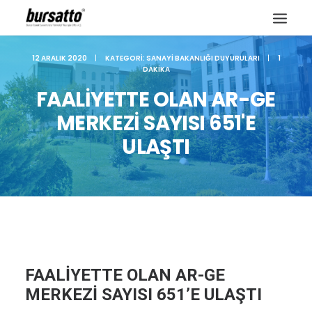
12 ARALIK 2020
|
KATEGORI:
SANAYI BAKANLIĞI DUYURULARI
|
1
DAKIKA
FAALİYETTE OLAN AR-GE
MERKEZİ SAYISI 651'E
ULAŞTI
Site içi arama
FAALİYETTE OLAN AR-GE
MERKEZİ SAYISI 651’E ULAŞTI