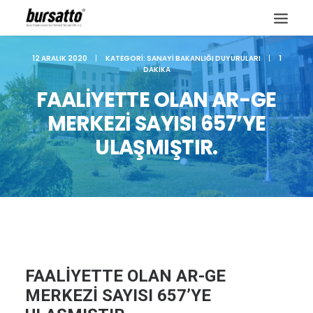
12 ARALIK 2020
|
KATEGORI:
SANAYI BAKANLIĞI DUYURULARI
|
1
DAKIKA
FAALİYETTE OLAN AR-GE
MERKEZİ SAYISI 657’YE
ULAŞMIŞTIR.
Site içi arama
FAALİYETTE OLAN AR-GE
MERKEZİ SAYISI 657’YE