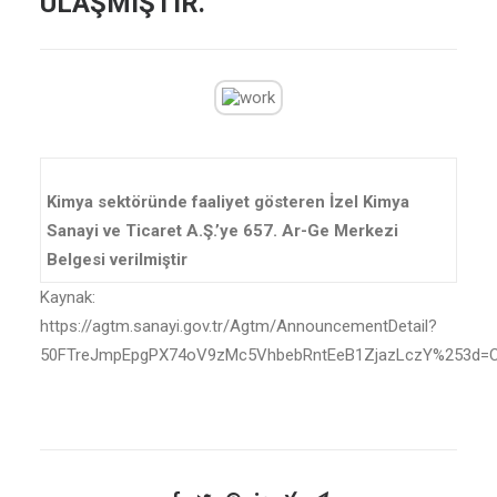
ULAŞMIŞTIR.
Kimya sektöründe faaliyet gösteren İzel Kimya
Sanayi ve Ticaret A.Ş.’ye 657. Ar-Ge Merkezi
Belgesi verilmiştir
Kaynak:
https://agtm.sanayi.gov.tr/Agtm/AnnouncementDetail?
50FTreJmpEpgPX74oV9zMc5VhbebRntEeB1ZjazLczY%253d=